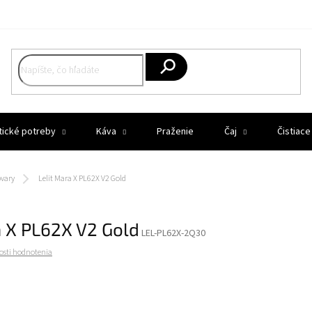
Hľadať
tické potreby
Káva
Praženie
Čaj
Čistiace
ovary
Lelit Mara X PL62X V2 Gold
a X PL62X V2 Gold
LEL-PL62X-2Q30
osti hodnotenia