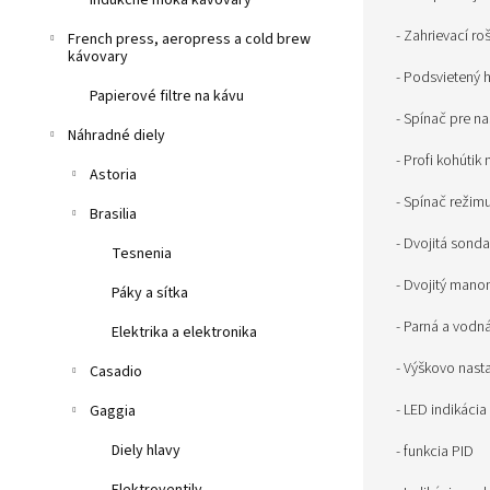
Indukčné moka kávovary
- Zahrievací roš
French press, aeropress a cold brew
kávovary
- Podsvietený 
Papierové filtre na kávu
- Spínač pre na
Náhradné diely
- Profi kohúti
Astoria
- Spínač režim
Brasilia
- Dvojitá son
Tesnenia
- Dvojitý mano
Páky a sítka
- Parná a vodn
Elektrika a elektronika
- Výškovo nasta
Casadio
- LED indikácia
Gaggia
Diely hlavy
- funkcia PID