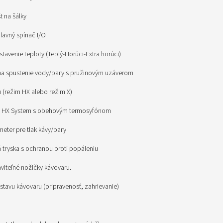
t na šálky
hlavný spínač I/O
stavenie teploty (Teplý-Horúci-Extra horúci)
k na spustenie vody/pary s pružinovým uzáverom
u (režim HX alebo režim X)
da HX System s obehovým termosyfónom
meter pre tlak kávy/pary
á tryska s ochranou proti popáleniu
viteľné nožičky kávovaru.
 stavu kávovaru (pripravenosť, zahrievanie)