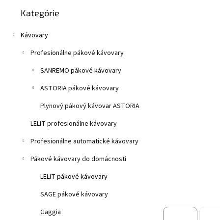
Preskočiť
z
n
Kategórie
kategórie
5
e
hviezdičiek.
l
Kávovary
Profesionálne pákové kávovary
SANREMO pákové kávovary
ASTORIA pákové kávovary
Plynový pákový kávovar ASTORIA
LELIT profesionálne kávovary
Profesionálne automatické kávovary
Pákové kávovary do domácnosti
LELIT pákové kávovary
SAGE pákové kávovary
Gaggia