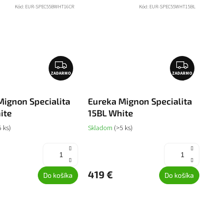
Kód:
EUR-SPEC55BWHT16CR
Kód:
EUR-SPEC55WHT15BL
Z
Z
ZADARMO
A
ZADARMO
A
D
D
A
A
Mignon Specialita
Eureka Mignon Specialita
R
R
ite
15BL White
M
M
5 ks)
Skladom
(>5 ks)
O
O
419 €
Do košíka
Do košíka