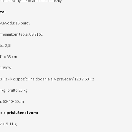
dostatku vody alebo absencia nádržky
ta:
vu/vodu: 15 barov
 výmenníkom tepla AISI316L
u: 2,5l
41 x 35 cm
: 1350W
0 Hz - k dispozícii na dodanie aj v prevedení 120 V 60 Hz
 kg, brutto 25 kg
a: 60x40x60cm
e s príslušenstvom:
ávku 9-11 g