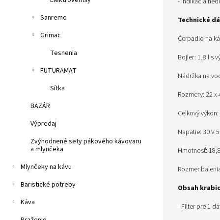
Elektroventily
- Indikácia ne
Sanremo
Technické dá
Grimac
Čerpadlo na ká
Tesnenia
Bojler: 1,8 l s
FUTURAMAT
Nádržka na vod
Sítka
Rozmery: 22 x 
BAZÁR
Celkový výkon
Výpredaj
Napätie: 30 V 5
Zvýhodnené sety pákového kávovaru
a mlynčeka
Hmotnosť: 18,8
Mlynčeky na kávu
Rozmer baleni
Baristické potreby
Obsah krabic
Káva
- Filter pre 1 d