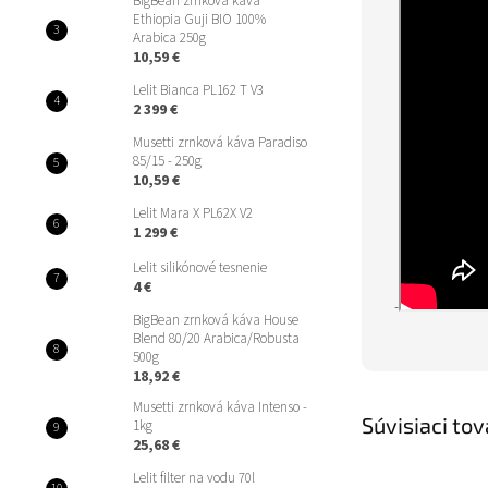
BigBean zrnková káva
Ethiopia Guji BIO 100%
Arabica 250g
10,59 €
Lelit Bianca PL162 T V3
2 399 €
Musetti zrnková káva Paradiso
85/15 - 250g
10,59 €
Lelit Mara X PL62X V2
1 299 €
Lelit silikónové tesnenie
4 €
-
BigBean zrnková káva House
Blend 80/20 Arabica/Robusta
500g
18,92 €
Musetti zrnková káva Intenso -
Súvisiaci tov
1kg
25,68 €
Lelit filter na vodu 70l