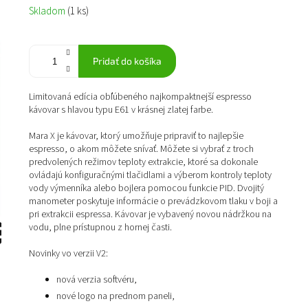
Jednotková
Skladom
(1 ks)
cena:
Pridať do košíka
Limitovaná edícia obľúbeného n
ajkompaktnejší espresso
kávovar s hlavou typu E61 v krásnej zlatej farbe.
Mara X je kávovar, ktorý umožňuje pripraviť to najlepšie
espresso, o akom môžete snívať. Môžete si vybrať z troch
predvolených režimov teploty extrakcie, ktoré sa dokonale
ovládajú konfiguračnými tlačidlami a výberom kontroly teploty
vody výmenníka alebo bojlera pomocou funkcie PID. Dvojitý
manometer poskytuje informácie o prevádzkovom tlaku v boji a
pri extrakcii espressa. Kávovar je vybavený novou nádržkou na
vodu, plne prístupnou z hornej časti.
Novinky vo verzii V2:
nová verzia softvéru,
nové logo na prednom paneli,