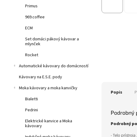
Primus
969.coffee
ECM
Set domáci pákový kávovar a
mlynček
Rocket
Automatické kávovary do domácností
Kávovary na E.S.E. pody
Moka kávovary a moka kanvičky
Popis
P
Bialetti
Pedrini
Podrobný 
Elektrické kanvice a Moka
Podrobný po
kávovary
- Telo prístroj