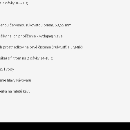
re 2 dávky 18-21 g
evenou červenou rukoväťou priem. 58,55 mm
álky na ich priblíženie k výdajnej hlave
ch prostriedkov na prvé čistenie (PulyCaff, PulyMilk)
(páka) s filtrom na 2 dávky 14-18 g
e 35 l vody
tenie hlavy kávovaru
erka na mletú kávu