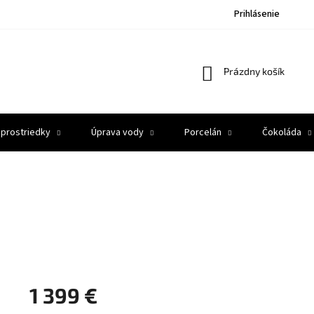
Prihlásenie
Nákupný
Prázdny košík
košík
 prostriedky
Úprava vody
Porcelán
Čokoláda
1 399 €