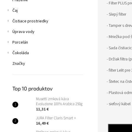
Praženie
- Filter PLUS p
Čaj
- Slepý filter
Čistiace prostriedky
- Tamper s dr
Úprava vody
- Mriežka pod š
Porcelán
- Sada čistiaci
Čokoláda
- Držiak filtra 
Značky
- filter Lelit pr
- Štetec na čis
Top 10 produktov
- Plastová odm
Musetti zrnková káva
- sieťový kábel
Evoluzione 100% Arabica 250g
11,31 €
JURA Filter Claris Smart +
16,49 €