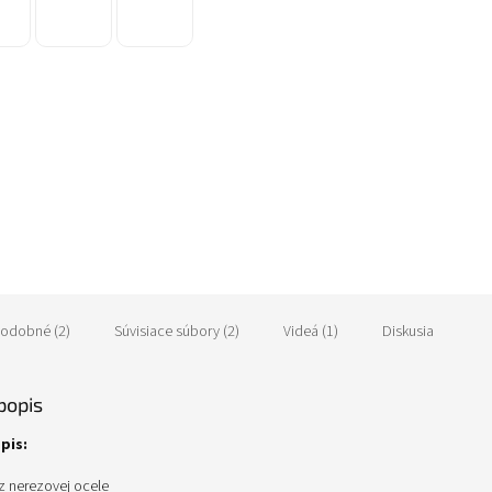
R
M
O
odobné (2)
Súvisiace súbory (2)
Videá (1)
Diskusia
popis
pis:
a z nerezovej ocele