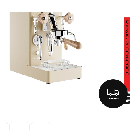
Z
ZADARMO
A
D
A