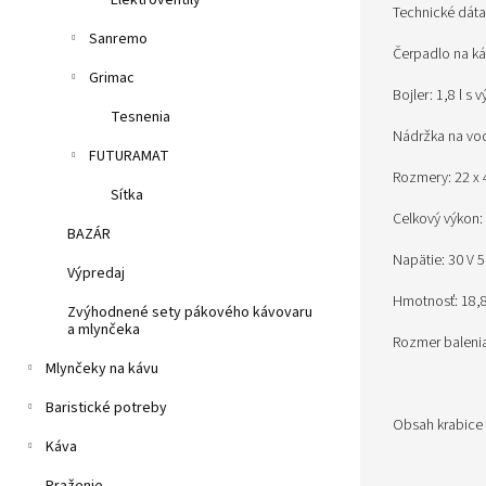
Elektroventily
Technické dáta
Sanremo
Čerpadlo na ká
Grimac
Bojler: 1,8 l s
Tesnenia
Nádržka na vod
FUTURAMAT
Rozmery: 22 x 
Sítka
Celkový výkon
BAZÁR
Napätie: 30 V 5
Výpredaj
Hmotnosť: 18,8
Zvýhodnené sety pákového kávovaru
a mlynčeka
Rozmer baleni
Mlynčeky na kávu
Baristické potreby
Obsah krabice 
Káva