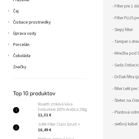
Praženie
- Filter pre 1 d
Čaj
- Filter PLUS p
Čistiace prostriedky
- Slepý filter
Úprava vody
- Tamper s dr
Porcelán
- Mriežka pod š
Čokoláda
- Sada čistiaci
Značky
- Držiak filtra 
- filter Lelit pr
Top 10 produktov
- Štetec na čis
Musetti zrnková káva
Evoluzione 100% Arabica 250g
- Plastová odm
11,31 €
- sieťový kábel
JURA Filter Claris Smart +
16,49 €