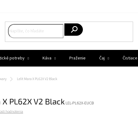
Hľadať
tické potreby
Káva
Praženie
Čaj
Čistiace
ovary
Lelit Mara X PL62X V2 Black
a X PL62X V2 Black
LEL-PL62X-EUCB
osti hodnotenia