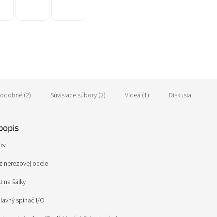
R
M
O
odobné (2)
Súvisiace súbory (2)
Videá (1)
Diskusia
popis
is:
a z nerezovej ocele
t na šálky
hlavný spínač I/O