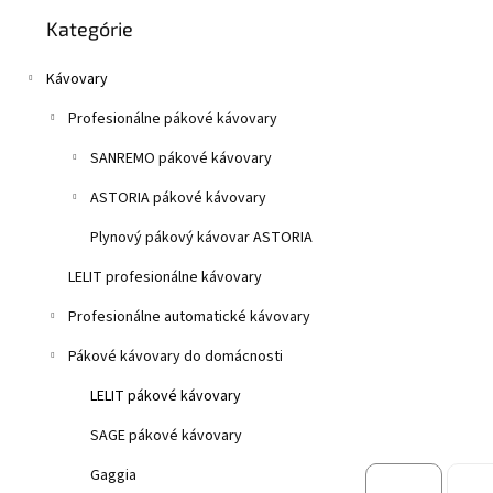
Preskočiť
z
n
Kategórie
kategórie
5
e
hviezdičiek.
l
Kávovary
Profesionálne pákové kávovary
SANREMO pákové kávovary
ASTORIA pákové kávovary
Plynový pákový kávovar ASTORIA
LELIT profesionálne kávovary
Profesionálne automatické kávovary
Pákové kávovary do domácnosti
LELIT pákové kávovary
SAGE pákové kávovary
Gaggia