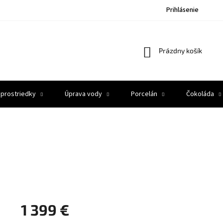
Prihlásenie
Nákupný
Prázdny košík
košík
 prostriedky
Úprava vody
Porcelán
Čokoláda
1 399 €