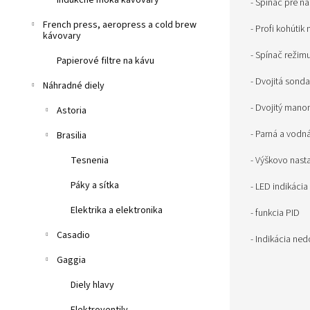
Indukčné moka kávovary
- Spínač pre na
French press, aeropress a cold brew
- Profi kohúti
kávovary
- Spínač režim
Papierové filtre na kávu
- Dvojitá son
Náhradné diely
- Dvojitý mano
Astoria
- Parná a vodn
Brasilia
Tesnenia
- Výškovo nasta
Páky a sítka
- LED indikácia
Elektrika a elektronika
- funkcia PID
Casadio
- Indikácia ne
Gaggia
Diely hlavy