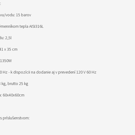
:
vu/vodu: 15 barov
 výmenníkom tepla AISI316L
u: 2,5l
41 x 35 cm
: 1350W
0 Hz - k dispozícii na dodanie aj v prevedení 120 V 60 Hz
 kg, brutto 25 kg
a: 60x40x60cm
s príslušenstvom: