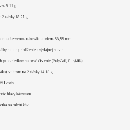
ávku 9-11 g
re 2 dávky 18-21 g
evenou červenou rukoväťou priem. 58,55 mm
álky na ich priblíženie k výdajnej hlave
ch prostriedkov na prvé čistenie (PulyCaff, PulyMilk)
(páka) s filtrom na 2 dávky 14-18 g
e 35 l vody
tenie hlavy kávovaru
erka na mletú kávu