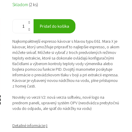
Jednotková
Skladom
(2 ks)
cena:
Pridať do košíka
Najkompaktnejší espresso kávovar s hlavou typu E61. Mara X je
kávovar, ktorý umožňuje pripraviť to najlepšie espresso, o akom
môžete snívať. Môžete si vybrať z troch predvolených režimov
teploty extrakcie, ktoré sa dokonale ovládajú konfiguračnými
tlačidlami a výberom kontroly teploty vody výmenníka alebo
bojlera pomocou funkcie PID. Dvojitý manometer poskytuje
informácie o prevádzkovom tlaku v boji a pri extrakcii espressa.
Kávovar je vybavený novou nádržkou na vodu, plne prístupnou
z hornej časti.
Novinky vo verzii V2: nová verzia softvéru, nové logo na
prednom paneli, upravený systém OPV (neodvádza prebytočnú
vodu do odpadu, ale späť do nádržky na vodu)
Detailné informácie