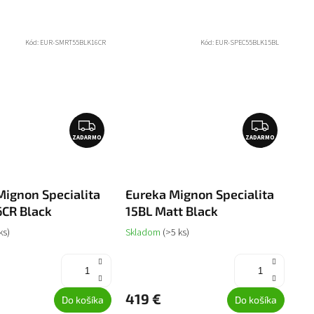
Kód:
EUR-SMRT55BLK16CR
Kód:
EUR-SPEC55BLK15BL
Z
Z
ZADARMO
A
ZADARMO
A
D
D
A
A
R
R
Mignon Specialita
Eureka Mignon Specialita
M
M
6CR Black
15BL Matt Black
O
O
ks)
Skladom
(>5 ks)
419 €
Do košíka
Do košíka