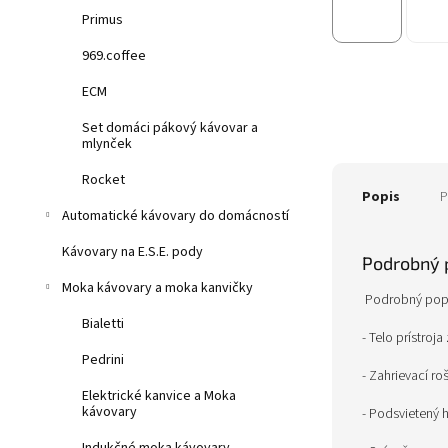
Primus
969.coffee
ECM
Set domáci pákový kávovar a
mlynček
Rocket
Popis
P
Automatické kávovary do domácností
Kávovary na E.S.E. pody
Podrobný 
Moka kávovary a moka kanvičky
Podrobný pop
Bialetti
- Telo prístroj
Pedrini
- Zahrievací roš
Elektrické kanvice a Moka
kávovary
- Podsvietený 