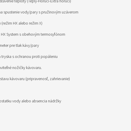
stavenie teploty (Teplý-Horúci-Extra horúci)
k na spustenie vody/pary s pružinovým uzáverom
u (režim HX alebo režim X)
da HX System s obehovým termosyfónom
meter pre tlak kávy/pary
á tryska s ochranou proti popáleniu
viteľné nožičky kávovaru.
 stavu kávovaru (pripravenosť, zahrievanie)
dostatku vody alebo absencia nádržky