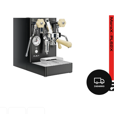
Z
ZADARMO
A
D
A