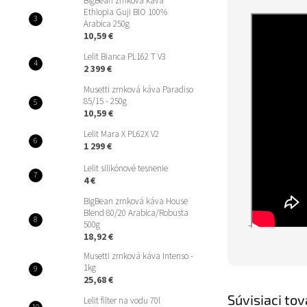
BigBean zrnková káva
Ethiopia Guji BIO 100%
Arabica 250g
10,59 €
Lelit Bianca PL162 T V3
2 399 €
Musetti zrnková káva Paradiso
85/15 - 250g
10,59 €
Lelit Mara X PL62X V2
1 299 €
Lelit silikónové tesnenie
4 €
BigBean zrnková káva House
Blend 80/20 Arabica/Robusta
500g
-
18,92 €
Musetti zrnková káva Intenso -
1kg
25,68 €
Súvisiaci tov
Lelit filter na vodu 70l