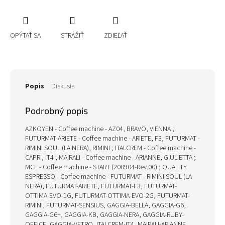
OPÝTAŤ SA
STRÁŽIŤ
ZDIEĽAŤ
Popis
Diskusia
Podrobný popis
AZKOYEN - Coffee machine - AZ04, BRAVO, VIENNA ;
FUTURMAT-ARIETE - Coffee machine - ARIETE, F3, FUTURMAT -
RIMINI SOUL (LA NERA), RIMINI ; ITALCREM - Coffee machine -
CAPRI, IT4 ; MAIRALI - Coffee machine - ARIANNE, GIULIETTA ;
MCE - Coffee machine - START (200904-Rev.00) ; QUALITY
ESPRESSO - Coffee machine - FUTURMAT - RIMINI SOUL (LA
NERA), FUTURMAT-ARIETE, FUTURMAT-F3, FUTURMAT-
OTTIMA-EVO-1G, FUTURMAT-OTTIMA-EVO-2G, FUTURMAT-
RIMINI, FUTURMAT-SENSIUS, GAGGIA-BELLA, GAGGIA-G6,
GAGGIA-G6+, GAGGIA-KB, GAGGIA-NERA, GAGGIA-RUBY-
OFFICE, GAGGIA-VETRO, ITALCREM-IT4, MAIRALI-ARIANNE,