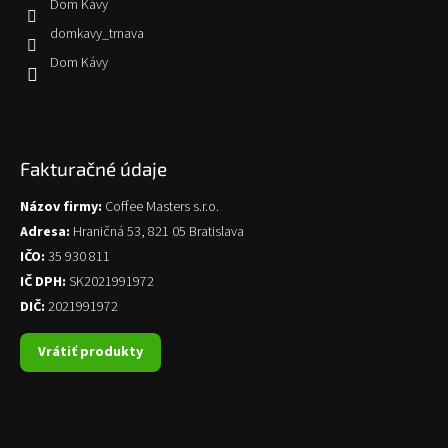
Dom Kávy
domkavy_trnava
Dom Kávy
Fakturačné údaje
Názov firmy:
Coffee Masters s.r.o.
Adresa:
Hraničná 53, 821 05 Bratislava
IČO:
35 930 811
IČ DPH:
SK2021991972
DIČ:
2021991972
Vrátiť produkty