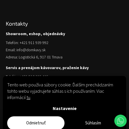
Kontakty
Showroom, eshop, objednávky
Telefón: +421 911 939 992
Email: info@domkavy.sk
Adresa: Logistická 6, 917 01 Trnava
Servis a prenájom kávovarov, praženie kávy
Telefón: +421 910 315 415
Email: obchod@domkavy.sk
Tento web používa súbory cookie. Ďalším prechádzaním
tohto webu vyjadrujete súhlas s ich používaním. Viac
Adresa: Logistická 6, 917 01 Trnava
informácií
tu
.
Nastavenie
Odmietnuť
Súhlasím