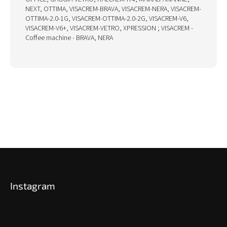
NEXT, OTTIMA, VISACREM-BRAVA, VISACREM-NERA, VISACREM-
OTTIMA-2.0-1G, VISACREM-OTTIMA-2.0-2G, VISACREM-V6,
VISACREM-V6+, VISACREM-VETRO, XPRESSION ; VISACREM -
Coffee machine - BRAVA, NERA
Z
á
p
Instagram
ä
t
i
e