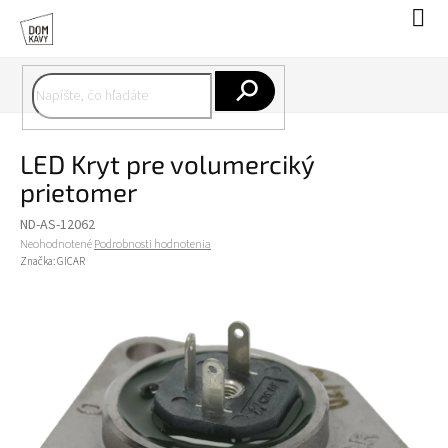
Prejsť
Nák
na
koší
obsah
Hľadať
LED Kryt pre volumerciký
prietomer
ND-AS-12062
Priemerné
Neohodnotené
Podrobnosti hodnotenia
hodnotenie
Značka:
GICAR
produktu
je
0,0
z
5
hviezdičiek.