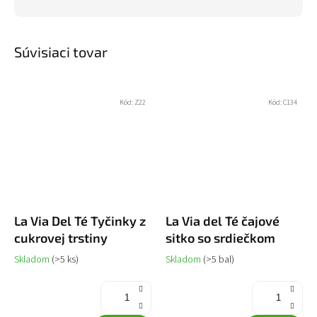
Súvisiaci tovar
Kód:
Z22
Kód:
C134
La Via Del Té Tyčinky z
La Via del Té čajové
cukrovej trstiny
sitko so srdiečkom
Skladom
(>5 ks)
Skladom
(>5 bal)