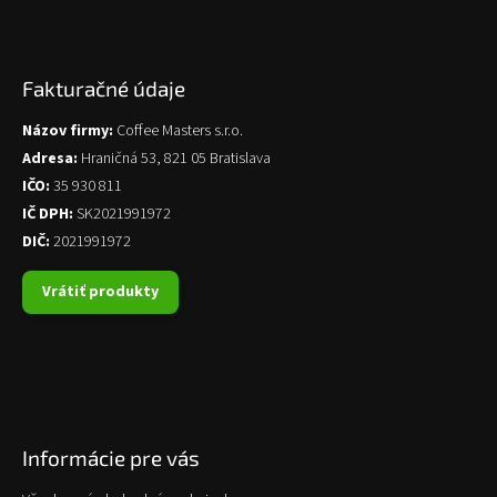
Fakturačné údaje
Názov firmy:
Coffee Masters s.r.o.
Adresa:
Hraničná 53, 821 05 Bratislava
IČO:
35 930 811
IČ DPH:
SK2021991972
DIČ:
2021991972
Vrátiť produkty
Informácie pre vás