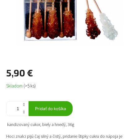
5,90 €
Jednotková
Skladom
(>5 ks)
cena:
Pridať do košíka
kandizovaný cukor, biely a hnedý, 36g
Hoci znalci pijú čaj silný a čistý, pridanie štipky cukru do nápoja je