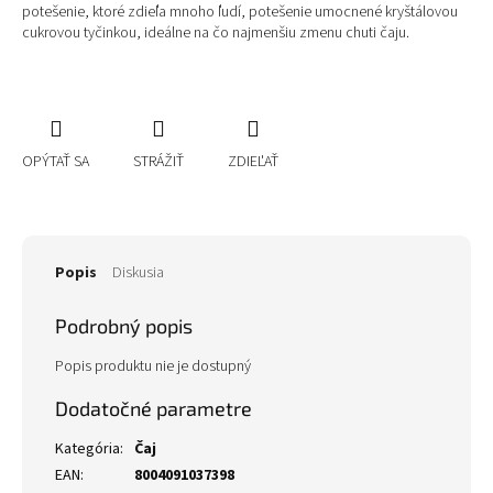
potešenie, ktoré zdieľa mnoho ľudí, potešenie umocnené kryštálovou
cukrovou tyčinkou, ideálne na čo najmenšiu zmenu chuti čaju.
OPÝTAŤ SA
STRÁŽIŤ
ZDIEĽAŤ
Popis
Diskusia
Podrobný popis
Popis produktu nie je dostupný
Dodatočné parametre
Kategória
:
Čaj
EAN
:
8004091037398