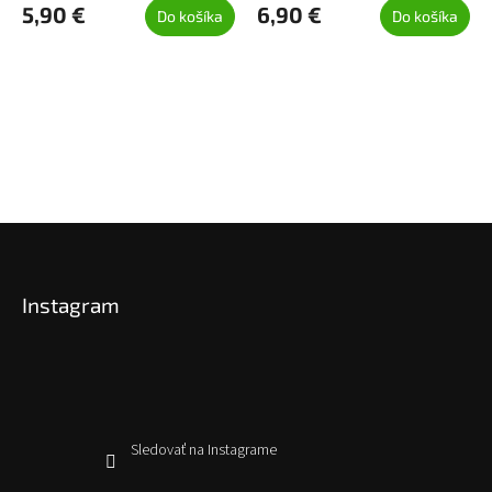
5,90 €
6,90 €
Do košíka
Do košíka
Z
á
p
Instagram
ä
t
i
e
Sledovať na Instagrame