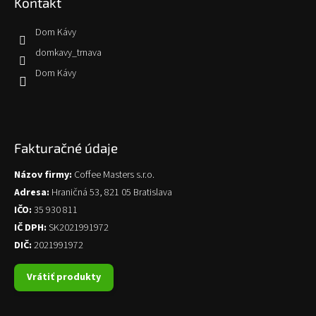
Kontakt
Dom Kávy
domkavy_trnava
Dom Kávy
Fakturačné údaje
Názov firmy:
Coffee Masters s.r.o.
Adresa:
Hraničná 53, 821 05 Bratislava
IČO:
35 930 811
IČ DPH:
SK2021991972
DIČ:
2021991972
Vrátiť produkty