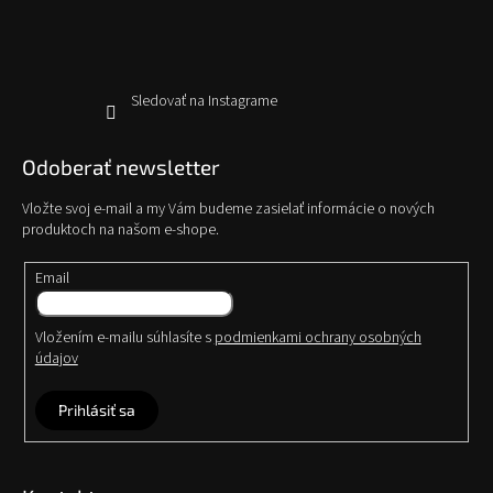
i
e
Sledovať na Instagrame
Odoberať newsletter
Vložte svoj e-mail a my Vám budeme zasielať informácie o nových
produktoch na našom e-shope.
Email
Vložením e-mailu súhlasíte s
podmienkami ochrany osobných
údajov
Prihlásiť sa