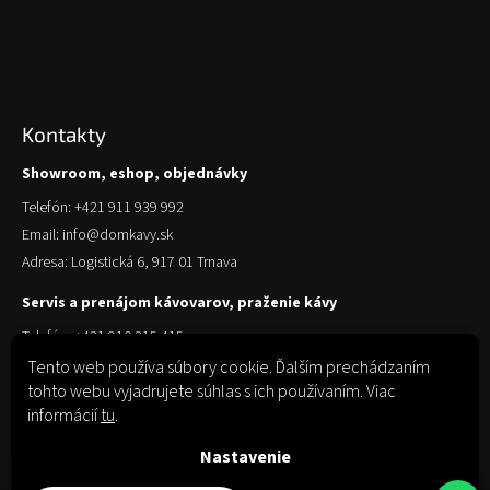
Kontakty
Showroom, eshop, objednávky
Telefón: +421 911 939 992
Email: info@domkavy.sk
Adresa: Logistická 6, 917 01 Trnava
Servis a prenájom kávovarov, praženie kávy
Telefón: +421 910 315 415
Email: obchod@domkavy.sk
Tento web používa súbory cookie. Ďalším prechádzaním
tohto webu vyjadrujete súhlas s ich používaním. Viac
Adresa: Logistická 6, 917 01 Trnava
informácií
tu
.
Nastavenie