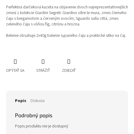
Perfektná darčeková kazeta na objavenie dvoch najreprezentatívnejších
zmesí z kolekcie Giardini Segreti: Giardino oltre le mura, zmes čierneho
čaju s bergamotom a červeným ovocím; Sguardo sulla città, zmes
zeleného čaju s vôňou fíg, citrónu a hrozna.
Belenie obsahuje 2x40g balenie sypaného čaju a praktické sitko na čaj.
OPÝTAŤ SA
STRÁŽIŤ
ZDIEĽAŤ
Popis
Diskusia
Podrobný popis
Popis produktu nie je dostupný