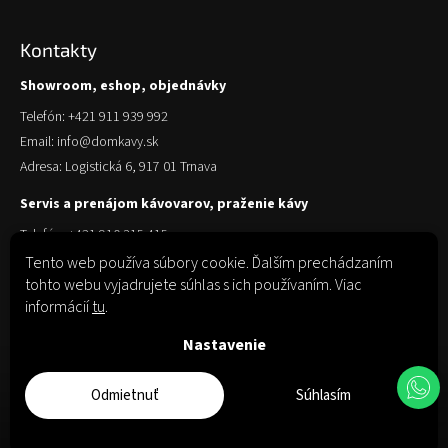
Kontakty
Showroom, eshop, objednávky
Telefón: +421 911 939 992
Email: info@domkavy.sk
Adresa: Logistická 6, 917 01 Trnava
Servis a prenájom kávovarov, praženie kávy
Telefón: +421 910 315 415
Email: obchod@domkavy.sk
Tento web používa súbory cookie. Ďalším prechádzaním
tohto webu vyjadrujete súhlas s ich používaním. Viac
Adresa: Logistická 6, 917 01 Trnava
informácií
tu
.
Nastavenie
Odmietnuť
Súhlasím
Copyright 2026
Dom Kávy
. Všetky práva vyhradené.
Upraviť nastavenie