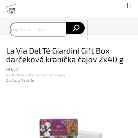
Prejsť
Nák
na
koší
obsah
Hľadať
La Via Del Té Giardini Gift Box
darčeková krabička čajov 2x40 g
GFB53
Priemerné
Neohodnotené
Podrobnosti hodnotenia
hodnotenie
Značka:
La Via del Té
produktu
je
0,0
z
5
hviezdičiek.