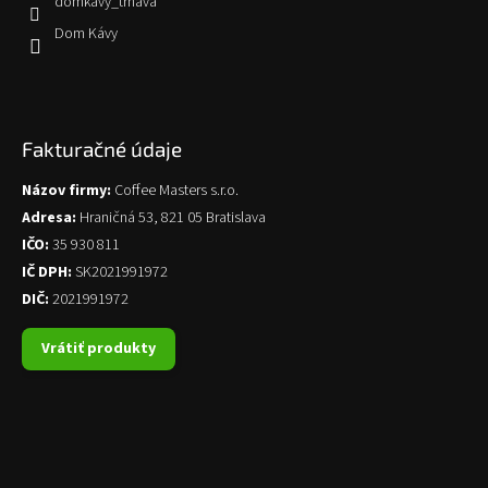
domkavy_trnava
Dom Kávy
Fakturačné údaje
Názov firmy:
Coffee Masters s.r.o.
Adresa:
Hraničná 53, 821 05 Bratislava
IČO:
35 930 811
IČ DPH:
SK2021991972
DIČ:
2021991972
Vrátiť produkty