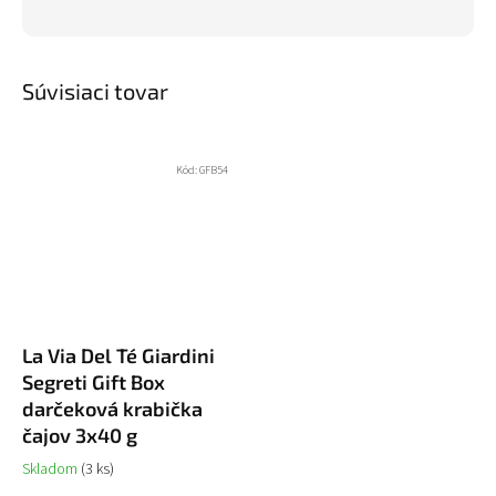
Súvisiaci tovar
Kód:
GFB54
La Via Del Té Giardini
Segreti Gift Box
darčeková krabička
čajov 3x40 g
Skladom
(3 ks)