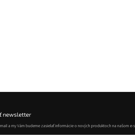
 newsletter
e-mail a my Vám budeme zasielať informácie o nových produktoch na našom e-