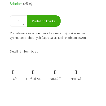
Jednotková
Skladom
(>5 ks)
cena:
Pridať do košíka
Porcelánová šálka svetlomodrá s nerezovým sitkom pre
vychutnanie lahodných čajov La Via Del Té, objem 350 ml
Detailné informácie
TLAČ
OPÝTAŤ SA
STRÁŽIŤ
ZDIEĽAŤ