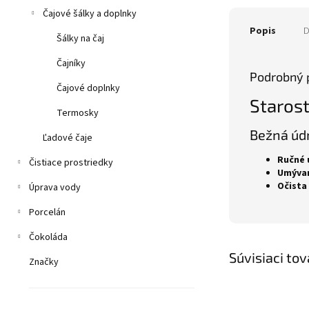
Čajové šálky a doplnky
Popis
D
Šálky na čaj
Čajníky
Podrobný 
Čajové doplnky
Starost
Termosky
Bežná úd
Ľadové čaje
Ručné 
Čistiace prostriedky
Umývan
Očista
Úprava vody
Porcelán
Čokoláda
Súvisiaci tov
Značky