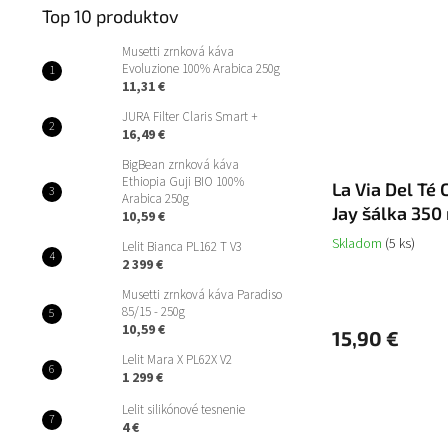
Top 10 produktov
Musetti zrnková káva
Evoluzione 100% Arabica 250g
11,31 €
JURA Filter Claris Smart +
16,49 €
BigBean zrnková káva
Ethiopia Guji BIO 100%
La Via Del Té 
Arabica 250g
Jay šálka 350
10,59 €
Skladom
(5 ks)
Lelit Bianca PL162 T V3
2 399 €
Musetti zrnková káva Paradiso
85/15 - 250g
10,59 €
15,90 €
Lelit Mara X PL62X V2
1 299 €
Lelit silikónové tesnenie
4 €