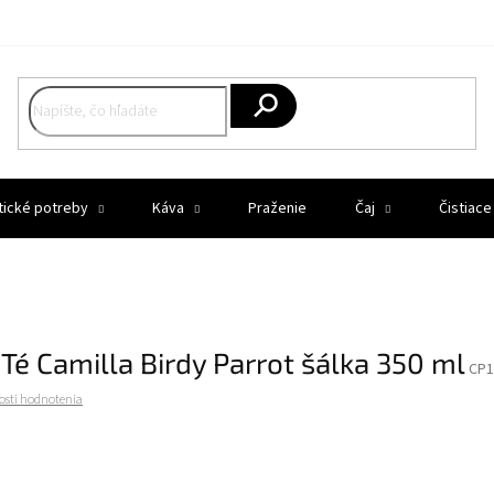
Hľadať
tické potreby
Káva
Praženie
Čaj
Čistiace
 Té Camilla Birdy Parrot šálka 350 ml
CP1
osti hodnotenia