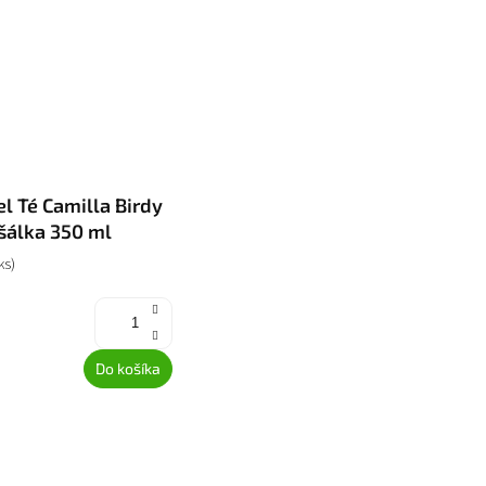
el Té Camilla Birdy
šálka 350 ml
ks)
Do košíka