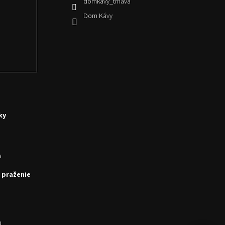
domkavy_trnava
Dom Kávy
ky
a
 praženie
a