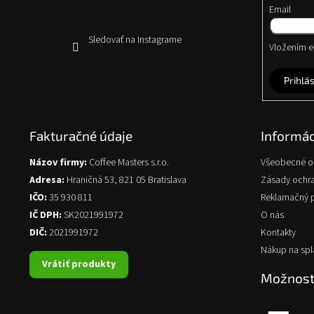
Email
Sledovať na Instagrame
Vložením e-
Prihlás
Fakturačné údaje
Informác
Názov firmy:
Coffee Masters s.r.o.
Všeobecné 
Adresa:
Hraničná 53, 821 05 Bratislava
Zásady ochr
IČO:
35 930 811
Reklamačný 
IČ DPH:
SK2021991972
O nás
DIČ:
2021991972
Kontakty
Nákup na spl
Vrátiť produkty
Možnosti