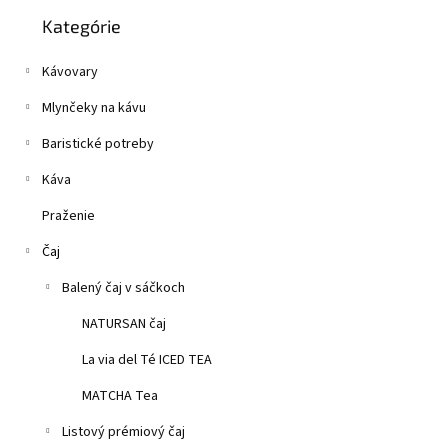
Preskočiť
z
n
Kategórie
kategórie
5
e
hviezdičiek.
l
Kávovary
Mlynčeky na kávu
Baristické potreby
Káva
Praženie
Čaj
Balený čaj v sáčkoch
NATURSAN čaj
La via del Té ICED TEA
MATCHA Tea
Listový prémiový čaj