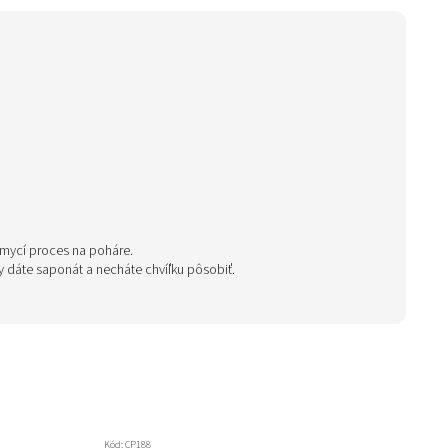
 mycí proces na poháre.
lky dáte saponát a necháte chvíľku pôsobiť.
Kód:
CP188