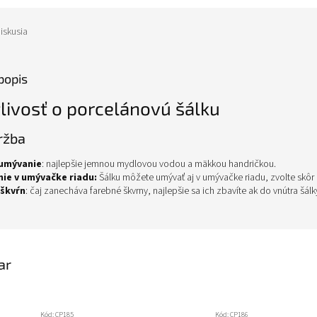
iskusia
popis
livosť o porcelánovú šálku
ržba
umývanie
: najlepšie jemnou mydlovou vodou a mäkkou handričkou.
ie v umývačke riadu:
Šálku môžete umývať aj v umývačke riadu, zvolte skôr
 škvŕn
: čaj zanecháva farebné škvrny, najlepšie sa ich zbavíte ak do vnútra šá
ar
Kód:
CP185
Kód:
CP186