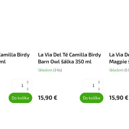
Camilla Birdy
La Via Del Té Camilla Birdy
La Via D
 ml
Barn Owl šálka 350 ml
Magpie 
Skladom
(3 ks)
Skladom
(5 
15,90 €
15,90 €
Do košíka
Do košíka