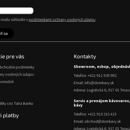
mailu súhlasíte s
podmienkami ochrany osobných údajov
iť sa
ie pre vás
Kontakty
Showroom, eshop, objednáv
obchodné podmienky
any osobných údajov
Telefón: +421 911 939 992
poriadok
Email: info@domkavy.sk
Adresa: Logistická 6, 917 01 Trnav
Servis a prenájom kávovarov,
átky cez Tatra Banku
kávy
Telefón: +421 910 315 415
 platby
Email: obchod@domkavy.sk
Adresa: Logistická 6, 917 01 Trnav