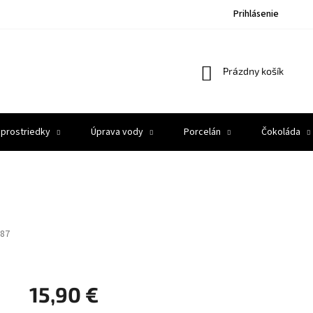
Prihlásenie
Nákupný
Prázdny košík
košík
 prostriedky
Úprava vody
Porcelán
Čokoláda
87
15,90 €