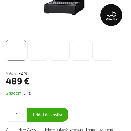
Z
ZADARMO
A
D
A
R
M
O
499 €
–2 %
489 €
Jednotková
Skladom
(3 ks)
cena:
Pridať do košíka
Gaggia New Classic je štýlový pákový kávovar od renomovaného