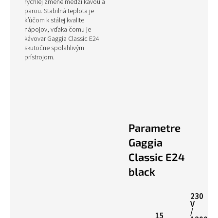
rýchlej zmene medzi kávou a
parou. Stabilná teplota je
kľúčom k stálej kvalite
nápojov, vďaka čomu je
kávovar Gaggia Classic E24
skutočne spoľahlivým
prístrojom.
Parametre
Gaggia
Classic E24
black
230
V
/
15