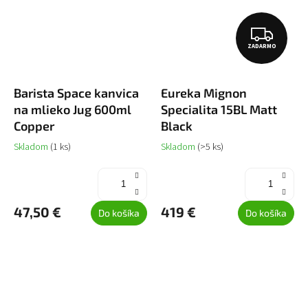
Z
ZADARMO
A
D
Barista Space kanvica
Eureka Mignon
A
na mlieko Jug 600ml
Specialita 15BL Matt
R
Copper
Black
M
Skladom
(1 ks)
Skladom
(>5 ks)
O
47,50 €
419 €
Do košíka
Do košíka