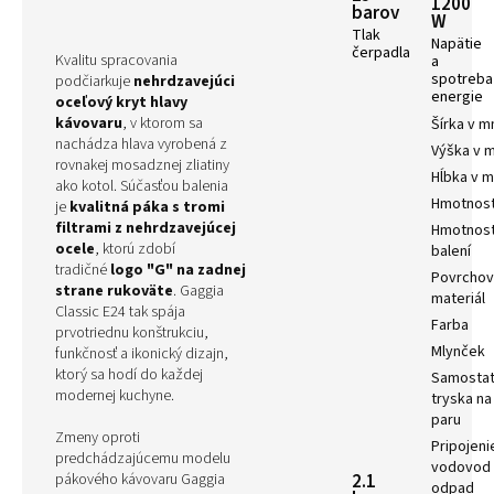
1200
barov
W
Tlak
Napätie
čerpadla
Kvalitu spracovania
a
spotreba
podčiarkuje
nehrdzavejúci
energie
oceľový kryt hlavy
kávovaru
, v ktorom sa
Šírka v 
nachádza hlava vyrobená z
Výška v 
rovnakej mosadznej zliatiny
Hĺbka v 
ako kotol. Súčasťou balenia
Hmotnos
je
kvalitná páka s tromi
filtrami z nehrdzavejúcej
Hmotnosť
ocele
, ktorú zdobí
balení
tradičné
logo "G" na zadnej
Povrchov
strane rukoväte
. Gaggia
materiál
Classic E24 tak spája
Farba
prvotriednu konštrukciu,
Mlynček
funkčnosť a ikonický dizajn,
ktorý sa hodí do každej
Samosta
modernej kuchyne.
tryska na
paru
Zmeny oproti
Pripojeni
predchádzajúcemu modelu
vodovod 
pákového kávovaru Gaggia
2.1
odpad