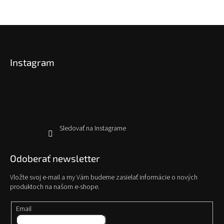
Z
á
p
Instagram
ä
t
i
e
Sledovať na Instagrame
Odoberať newsletter
Vložte svoj e-mail a my Vám budeme zasielať informácie o nových
produktoch na našom e-shope.
Email