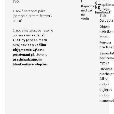
l
EVO:
8,1
Napätie a
Kapacita
kg
príkon
nádrže
1. nová nerezová páka
Hmotnosť
na
Tlak
(paranello) s tromi filtrami v
vodu
čerpadla
balení
Objem
2. nové materialove riešenie
nádržky 
boilera
z mosadznej
vodu
zliatiny (obsah medi
Funkcia
58%)naviac s vačšim
predspar
objemom o 25% v
3. ergonomickejši tvar
Samosta
porovnani s
priloženeho plastoveho
horúcov
predchadzajucim
tampera oproti
tryska
hlinikovym a s lepšou
predchadzajucej verzii
tepelnou stabilitou
Ohrevná
plocha p
šálky
Počet
bojlerov
Počet
manomet