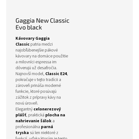
Gaggia New Classic
Evo black
Kávovary Gaggia
Classic
patria medzi
najobľúbenejšie pákové
kávovary na domáce použitie
a milovníci espressa im
dôverujú už desaťročia.
Najnovší model,
Classic E24
,
pokračuje v tejto tradícii a
zároveň prináša moderné
funkcie, ktoré posúvajú
zážitok z prípravy kávy na
novú úroveň.
Elegantný
celonerezový
plášť
, praktická
plocha na
nahrievanie šálok
a
profesionálna
parná
tryska
sú len niektoré z
funkcií, vďaka ktorým je tento