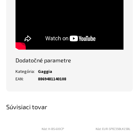
Dodatočné parametre
Kategória
:
Gaggia
EAN
:
8869481140108
Súvisiaci tovar
Kód:
H-BS-600CP
Kód:
EUR-SPEC55BLK15BL