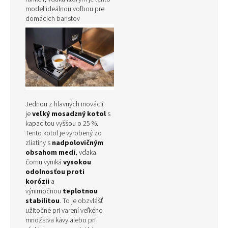
model ideálnou voľbou pre
domácich baristov
Jednou z hlavných inovácií
je
veľký mosadzný kotol
s
kapacitou vyššou o 25 %.
Tento kotol je vyrobený zo
zliatiny s
nadpolovičným
obsahom medi
, vďaka
čomu vyniká
vysokou
odolnosťou proti
korózii
a
výnimočnou
teplotnou
stabilitou
. To je obzvlášť
užitočné pri varení veľkého
množstva kávy alebo pri