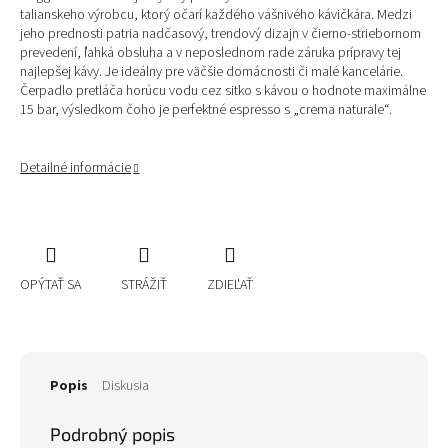
talianskeho výrobcu, ktorý očarí každého vášnivého kávičkára. Medzi
jeho prednosti patria nadčasový, trendový dizajn v čierno-striebornom
prevedení, ľahká obsluha a v neposlednom rade záruka prípravy tej
najlepšej kávy. Je ideálny pre väčšie domácnosti či malé kancelárie.
Čerpadlo pretláča horúcu vodu cez sitko s kávou o hodnote maximálne
15 bar, výsledkom čoho je perfektné espresso s „crema naturale“.
Detailné informácie
OPÝTAŤ SA
STRÁŽIŤ
ZDIEĽAŤ
Popis
Diskusia
Podrobný popis