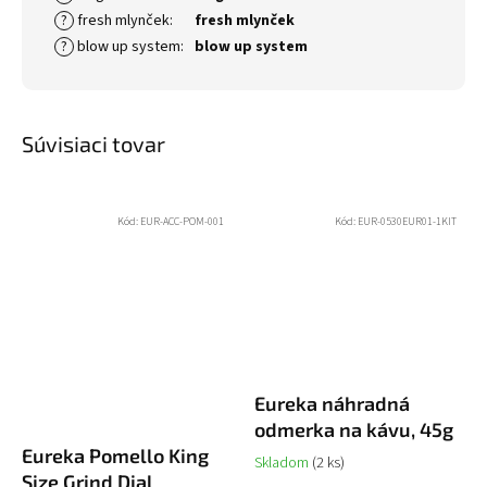
?
fresh mlynček
:
fresh mlynček
?
blow up system
:
blow up system
Súvisiaci tovar
Kód:
EUR-ACC-POM-001
Kód:
EUR-0530EUR01-1KIT
Eureka náhradná
odmerka na kávu, 45g
Eureka Pomello King
Skladom
(2 ks)
Size Grind Dial