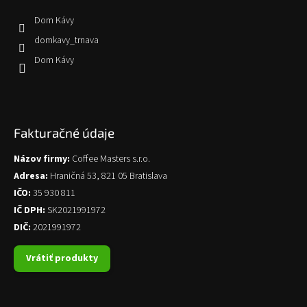
Dom Kávy
domkavy_trnava
Dom Kávy
Fakturačné údaje
Názov firmy:
Coffee Masters s.r.o.
Adresa:
Hraničná 53, 821 05 Bratislava
IČO:
35 930 811
IČ DPH:
SK2021991972
DIČ:
2021991972
Vrátiť produkty