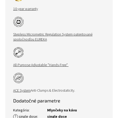
10-year warranty
Stepless Micrometric Regulation System patentované
spoločnosťou EUREKA
All-Purpose Adjustable "Hands-Free"
ACE System
Anti-Clumps & Electrostaticity.
Dodatočné parametre
Kategória
:
Mlynčeky na kávu
?
single dose
:
single dose