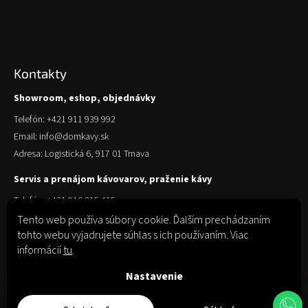
Kontakty
Showroom, eshop, objednávky
Telefón: +421 911 939 992
Email: info@domkavy.sk
Adresa: Logistická 6, 917 01 Trnava
Servis a prenájom kávovarov, praženie kávy
Telefón: +421 910 315 415
Email: obchod@domkavy.sk
Tento web používa súbory cookie. Ďalším prechádzaním
tohto webu vyjadrujete súhlas s ich používaním. Viac
Adresa: Logistická 6, 917 01 Trnava
informácií
tu
.
Nastavenie