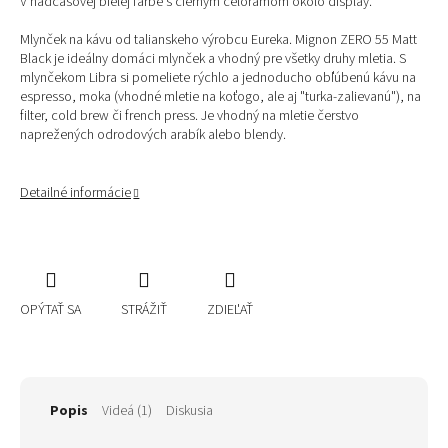
V nadčasovej bielej farbe s čiernym celorámom okolo display.
Mlynček na kávu od talianskeho výrobcu Eureka. Mignon ZERO 55 Matt
Black je ideálny domáci mlynček a vhodný pre všetky druhy mletia. S
mlynčekom Libra si pomeliete rýchlo a jednoducho obľúbenú kávu na
espresso, moka (vhodné mletie na koťogo, ale aj "turka-zalievanú"), na
filter, cold brew či french press. Je vhodný na mletie čerstvo
naprežených odrodových arabík alebo blendy.
Detailné informácie
OPÝTAŤ SA
STRÁŽIŤ
ZDIEĽAŤ
Popis
Videá (1)
Diskusia