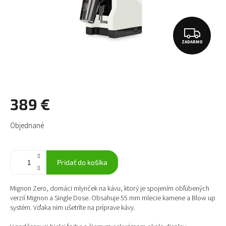
Z
ZADARMO
A
D
A
R
389 €
M
Jednotková
Objednané
O
cena:
Pridať do košíka
Mignon Zero, domáci mlynček na kávu, ktorý je spojením obľúbených
verzií Mignon a Single Dose. Obsahuje 55 mm mlecie kamene a Blow up
systém. Vďaka nim ušetríte na príprave kávy.