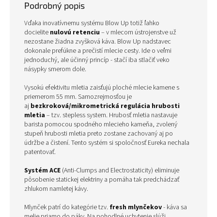
Podrobný popis
Vďaka inovatívnemu
systému Blow Up
totiž ľahko
docielite
nulovú retenciu
– v mlecom ústrojenstve už
nezostane žiadna zvyšková káva. Blow Up nadstavec
dokonale prefúkne a prečistí mlecie cesty. Ide o veľmi
jednoduchý, ale účinný princíp - stačí iba stlačiť veko
násypky smerom dole.
Vysokú efektivitu mletia zaisťujú
ploché mlecie kamene s
priemerom 55 mm. Samozrejmosťou je
aj
bezkroková/mikrometrická regulácia hrubosti
mletia
– tzv. stepless system. Hrubosť mletia nastavuje
barista pomocou spodného mlecieho kameňa, zvolený
stupeň hrubosti mletia preto zostane zachovaný aj po
údržbe a čistení. Tento systém si spoločnosť Eureka nechala
patentovať.
Systém ACE
(Anti-Clumps and Electrostaticity) eliminuje
pôsobenie statickej elektriny a pomáha tak predchádzať
zhlukom namletej kávy.
Mlynček patrí do kategórie tzv.
fresh mlynčekov
- káva sa
melie priamo do páky. Na pohodlné uchytenie slúži