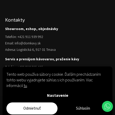
Kontakty
Showroom, eshop, objednávky
Telefón: +421 911 939 992
Email: info@domkavy.sk
Adresa: Logistická 6, 917 01 Trnava
Servis a prenájom kávovarov, praženie kávy
Telefón: +421 910 315 415
Email: obchod@domkavy.sk
Tento web používa súbory cookie. Ďalším prechádzaním
tohto webu vyjadrujete súhlas s ich používaním. Viac
Adresa: Logistická 6, 917 01 Trnava
informácií
tu
.
Nastavenie
Odmietnuť
Súhlasím