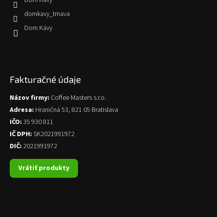
domkavy_trnava
Dom Kávy
Fakturačné údaje
Názov firmy:
Coffee Masters s.r.o.
Adresa:
Hraničná 53, 821 05 Bratislava
IČO:
35 930 811
IČ DPH:
SK2021991972
DIČ:
2021991972
Vrátiť produkty