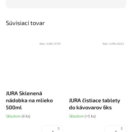
Súvisiaci tovar
Kód:
JURA-72570
Kód:
JURA-24225
JURA Sklenená
nádobka na mlieko
JURA čistiace tablety
500ml
do kávovarov 6ks
Skladom
(4 ks)
Skladom
(>5 ks)