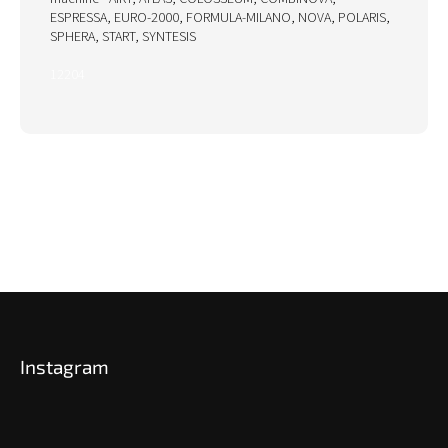
ESPRESSA, EURO-2000, FORMULA-MILANO, NOVA, POLARIS,
SPHERA, START, SYNTESIS
12204
Z
á
p
Instagram
ä
t
i
e