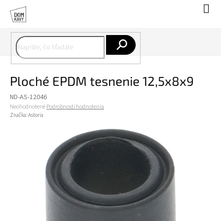
Prejsť
Nák
na
koší
obsah
Hľadať
Ploché EPDM tesnenie 12,5x8x9
ND-AS-12046
Priemerné
Neohodnotené
Podrobnosti hodnotenia
hodnotenie
Značka:
Astoria
produktu
je
0,0
z
5
hviezdičiek.