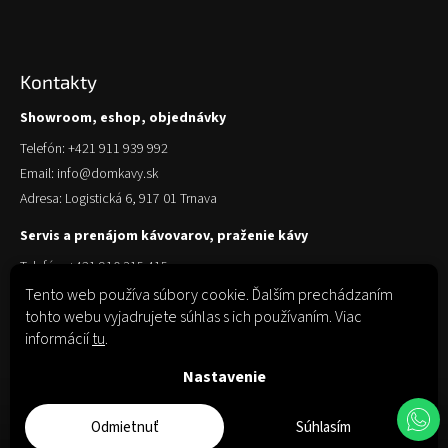
Kontakty
Showroom, eshop, objednávky
Telefón: +421 911 939 992
Email: info@domkavy.sk
Adresa: Logistická 6, 917 01 Trnava
Servis a prenájom kávovarov, praženie kávy
Telefón: +421 910 315 415
Email: obchod@domkavy.sk
Tento web používa súbory cookie. Ďalším prechádzaním
tohto webu vyjadrujete súhlas s ich používaním. Viac
Adresa: Logistická 6, 917 01 Trnava
informácií
tu
.
Nastavenie
Odmietnuť
Súhlasím