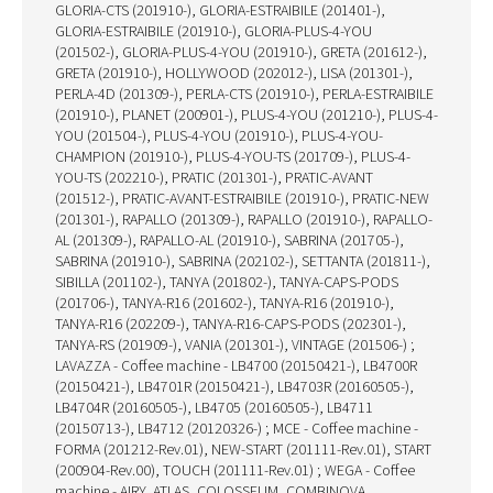
GLORIA-CTS (201910-), GLORIA-ESTRAIBILE (201401-),
GLORIA-ESTRAIBILE (201910-), GLORIA-PLUS-4-YOU
(201502-), GLORIA-PLUS-4-YOU (201910-), GRETA (201612-),
GRETA (201910-), HOLLYWOOD (202012-), LISA (201301-),
PERLA-4D (201309-), PERLA-CTS (201910-), PERLA-ESTRAIBILE
(201910-), PLANET (200901-), PLUS-4-YOU (201210-), PLUS-4-
YOU (201504-), PLUS-4-YOU (201910-), PLUS-4-YOU-
CHAMPION (201910-), PLUS-4-YOU-TS (201709-), PLUS-4-
YOU-TS (202210-), PRATIC (201301-), PRATIC-AVANT
(201512-), PRATIC-AVANT-ESTRAIBILE (201910-), PRATIC-NEW
(201301-), RAPALLO (201309-), RAPALLO (201910-), RAPALLO-
AL (201309-), RAPALLO-AL (201910-), SABRINA (201705-),
SABRINA (201910-), SABRINA (202102-), SETTANTA (201811-),
SIBILLA (201102-), TANYA (201802-), TANYA-CAPS-PODS
(201706-), TANYA-R16 (201602-), TANYA-R16 (201910-),
TANYA-R16 (202209-), TANYA-R16-CAPS-PODS (202301-),
TANYA-RS (201909-), VANIA (201301-), VINTAGE (201506-) ;
LAVAZZA - Coffee machine - LB4700 (20150421-), LB4700R
(20150421-), LB4701R (20150421-), LB4703R (20160505-),
LB4704R (20160505-), LB4705 (20160505-), LB4711
(20150713-), LB4712 (20120326-) ; MCE - Coffee machine -
FORMA (201212-Rev.01), NEW-START (201111-Rev.01), START
(200904-Rev.00), TOUCH (201111-Rev.01) ; WEGA - Coffee
machine - AIRY, ATLAS, COLOSSEUM, COMBINOVA,