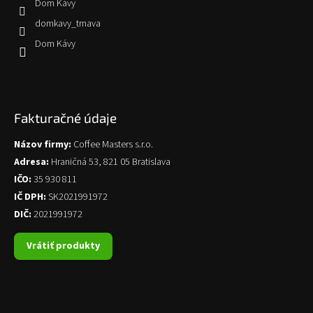
Dom Kávy
domkavy_trnava
Dom Kávy
Fakturačné údaje
Názov firmy:
Coffee Masters s.r.o.
Adresa:
Hraničná 53, 821 05 Bratislava
IČO:
35 930 811
IČ DPH:
SK2021991972
DIČ:
2021991972
Vrátiť produkty