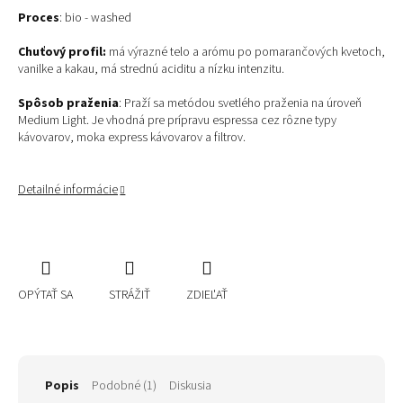
Proces
: bio - washed
Chuťový profil:
má výrazné telo a arómu po pomarančových kvetoch,
vanilke a kakau, má strednú aciditu a nízku intenzitu.
Spôsob praženia
: Praží sa metódou svetlého praženia na úroveň
Medium Light. Je vhodná pre prípravu espressa cez rôzne typy
kávovarov, moka express kávovarov a filtrov.
Detailné informácie
OPÝTAŤ SA
STRÁŽIŤ
ZDIEĽAŤ
Popis
Podobné (1)
Diskusia