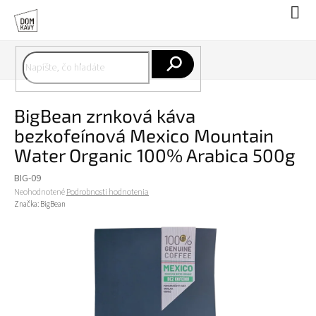
Prejsť
Nák
na
koší
obsah
Hľadať
BigBean zrnková káva
bezkofeínová Mexico Mountain
Water Organic 100% Arabica 500g
BIG-09
Priemerné
Neohodnotené
Podrobnosti hodnotenia
hodnotenie
Značka:
BigBean
produktu
je
0,0
z
5
hviezdičiek.