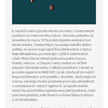
8. najväčší svetový producent kávy na svete, s 3-percentným
podielom na svetovom trhu s kávou. Zber kávy prebieha od
novembra do marca. 90 % podiel dopestovanej kávy tvorí
hlavne arabika. V krajine Máyov sa pestuje niekoľko druhov
arabiky, na vývoze majú najväčší podiel Bourbon a Typica.
Najkvalitnejšie kávy pochádzajú z vyšších nadmorských
výšok. Medzi hlavné oblasti pestovania patria Oaxaca,
Puebla, Veracruz a Chiapas. Farmy vlastnia vo väčšine
prípadov farmárske rodiny s veľkými plantážami. Farmári sa
po páde organizácie INMECAFE začali združovať do malých
korporácií farmárov a ich priateľov, družstiev, obchodujúcich
s kávou. Vytvárajú vhodné prostredie pre trvalú udržateľnosť
a zamestnanosť v daných regiónoch. Aj napriek snahám
medzi hlavné problémy napredovania patrí byrokracia, nízko
položené plantáže, málo financií vo forme štátnych dotácií
a zlá infraštruktúra.