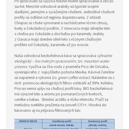
Pri spracovaní sa využíva hlavne mokré spracovanie a občas
suché. Mexické odrodové arabiky sú typické svojimi
sladkými, jemnými a vyváženými chuťami. Jednotlivé chuťové
profily sú odlišné od regiónu dopestovania. Z oblasti
Chiapas sú chute vyrovnané a nachádzame rôzne citrusy,
kvety a čokoládový podtón. Z Veracurzu majú silnejšie telo
s chuťou po čokoláde a dochuťou po karamely. Arabky
z Oaxaca majú stredne silné telo s rôznymi chuťovým
profilmi od čokolády, karamelu až po ovocie.
Naša odrodová bezkofeínová káva sa spracováva
výhradne
ekologický – bio mokrým spracovaním, tzv. mountain water
process.
Využíva sa číra voda z prameňa Pico de Orizaba,
vyvierajúceho z najvyššieho pohoria Mexika. Kávové čerešne
sú naparené a vytvoria
tzv. green coffee extract.
Následne sa z
nich pomocou ekologických filtrov odstraňí až 99% kofeínu.
Proces nemá vplyv na chuťový profil kávy. BIO bezkofeínová
má výrazné telo a arómu po pomarančových kvetoch,
vanilke a kakau. Strednú aciditu a nízku intenzitu. Praží sa
metódou svetlého praženia na úroveň CITY+. Vhodná do
kávovarov aj na prípravu filtrovaných káv.