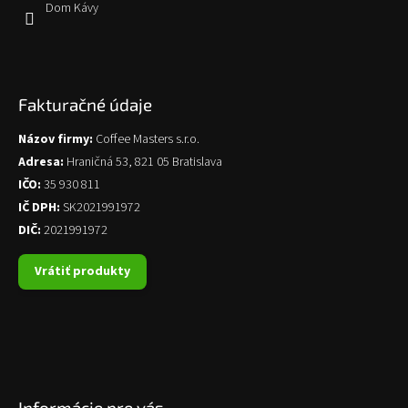
Dom Kávy
Fakturačné údaje
Názov firmy:
Coffee Masters s.r.o.
Adresa:
Hraničná 53, 821 05 Bratislava
IČO:
35 930 811
IČ DPH:
SK2021991972
DIČ:
2021991972
Vrátiť produkty
Informácie pre vás