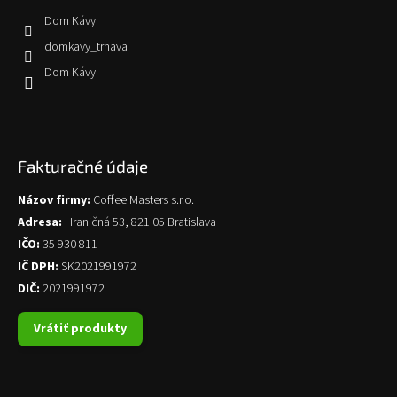
Dom Kávy
domkavy_trnava
Dom Kávy
Fakturačné údaje
Názov firmy:
Coffee Masters s.r.o.
Adresa:
Hraničná 53, 821 05 Bratislava
IČO:
35 930 811
IČ DPH:
SK2021991972
DIČ:
2021991972
Vrátiť produkty