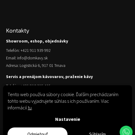
Kontakty
Showroom, eshop, objednávky
Telefón: +421 911 939 992
Email: info@domkavy.sk
Adresa: Logistická 6, 917 01 Trnava
Servis a prenájom kávovarov, praženie kávy
Telefón: +421 910 315 415
Email: obchod@domkavy.sk
Tento web používa súbory cookie. Ďalším prechádzaním
tohto webu vyjadrujete súhlas s ich používaním. Viac
Adresa: Logistická 6, 917 01 Trnava
informácií
tu
.
Nastavenie
Odmietnuť
Súhlasím