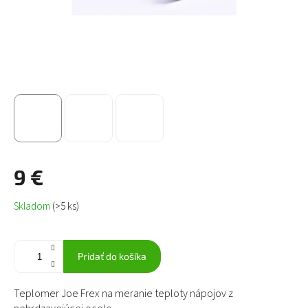
9 €
Jednotková
Skladom
(>5 ks)
cena:
Pridať do košíka
Teplomer Joe Frex na meranie teploty nápojov z