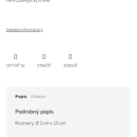
nehrdzavejúcej ocele.
Detailné informácie
OPÝTAŤ SA
STRÁŽIŤ
ZDIEĽAŤ
Popis
Diskusia
Podrobný popis
Rozmery: Ø 3 cm x 15 cm