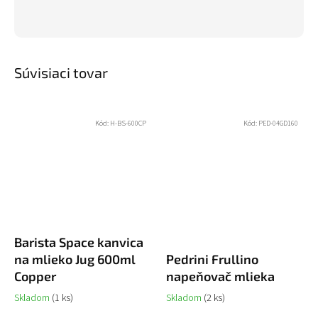
Súvisiaci tovar
Kód:
H-BS-600CP
Kód:
PED-04GD160
Barista Space kanvica
na mlieko Jug 600ml
Pedrini Frullino
Copper
napeňovač mlieka
Skladom
(1 ks)
Skladom
(2 ks)