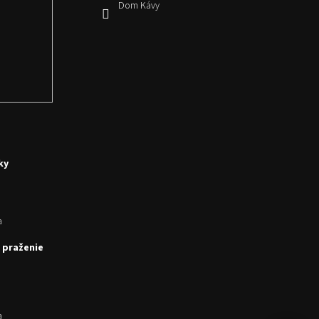
Dom Kávy
ky
a
 praženie
a