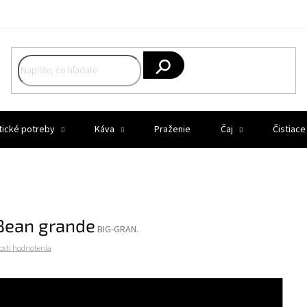
Hľadať
tické potreby
Káva
Praženie
Čaj
Čistiace
Bean grande
BIG-GRAN.
osti hodnotenia