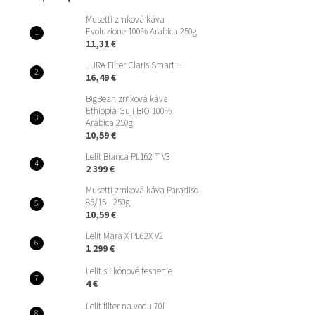
Musetti zrnková káva
Evoluzione 100% Arabica 250g
11,31 €
JURA Filter Claris Smart +
16,49 €
BigBean zrnková káva
Ethiopia Guji BIO 100%
Arabica 250g
10,59 €
Lelit Bianca PL162 T V3
2 399 €
Musetti zrnková káva Paradiso
85/15 - 250g
10,59 €
Lelit Mara X PL62X V2
1 299 €
Lelit silikónové tesnenie
4 €
Lelit filter na vodu 70l