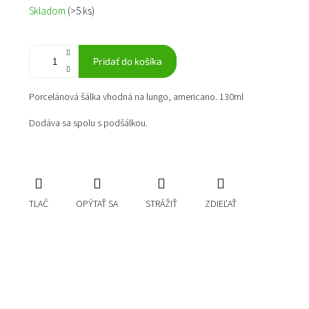
Jednotková
Skladom
(>5 ks)
cena:
Pridať do košíka
Porcelánová šálka vhodná na lungo, americano. 130ml
Dodáva sa spolu s podšálkou.
TLAČ
OPÝTAŤ SA
STRÁŽIŤ
ZDIEĽAŤ