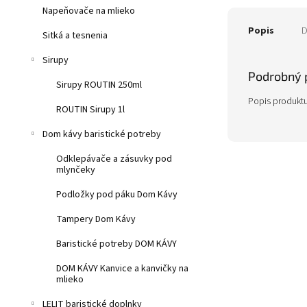
Napeňovače na mlieko
Popis
D
Sitká a tesnenia
Sirupy
Podrobný 
Sirupy ROUTIN 250ml
Popis produktu
ROUTIN Sirupy 1l
Dom kávy baristické potreby
Odklepávače a zásuvky pod
mlynčeky
Podložky pod páku Dom Kávy
Tampery Dom Kávy
Baristické potreby DOM KÁVY
DOM KÁVY Kanvice a kanvičky na
mlieko
LELIT baristické doplnky