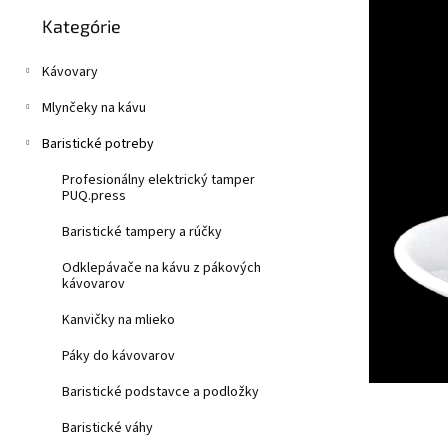
Preskočiť
z
n
Kategórie
kategórie
5
e
hviezdičiek.
l
Kávovary
Mlynčeky na kávu
Baristické potreby
Profesionálny elektrický tamper
PUQ.press
Baristické tampery a rúčky
Odklepávače na kávu z pákových
kávovarov
Kanvičky na mlieko
Páky do kávovarov
Baristické podstavce a podložky
Baristické váhy