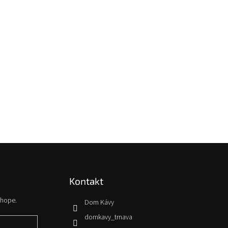
Kontakt
shope.
Dom Kávy
domkavy_trnava