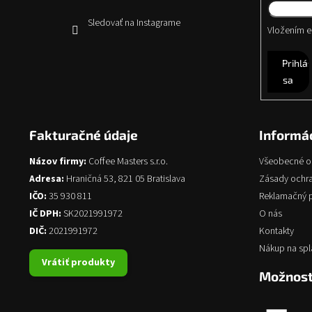
Sledovať na Instagrame
Vložením e-
Prihlás
sa
Fakturačné údaje
Informác
Názov firmy:
Coffee Masters s.r.o.
Všeobecné 
Adresa:
Hraničná 53, 821 05 Bratislava
Zásady ochr
IČO:
35 930 811
Reklamačný 
IČ DPH:
SK2021991972
O nás
DIČ:
2021991972
Kontakty
Nákup na spl
Vrátiť produkty
Možnost