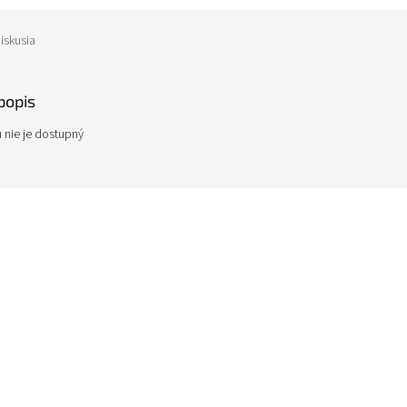
iskusia
popis
 nie je dostupný