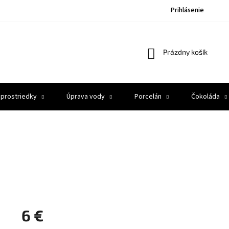
Prihlásenie
Nákupný
Prázdny košík
košík
 prostriedky
Úprava vody
Porcelán
Čokoláda
6 €