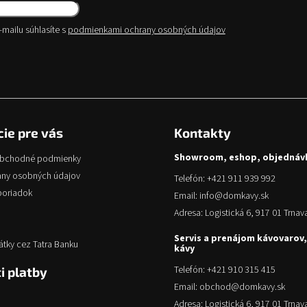
mailu súhlasíte s
podmienkami ochrany osobných údajov
iť
ie pre vás
Kontakty
Showroom, eshop, objednáv
obchodné podmienky
any osobných údajov
Telefón: +421 911 939 992
poriadok
Email: info@domkavy.sk
Adresa: Logistická 6, 917 01 Trnav
Servis a prenájom kávovarov,
átky cez Tatra Banku
kávy
Telefón: +421 910 315 415
i platby
Email: obchod@domkavy.sk
Adresa: Logistická 6, 917 01 Trnav