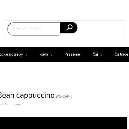
Hľadať
tické potreby
Káva
Praženie
Čaj
Čistiace
Bean cappuccino
BIG-CAPP.
osti hodnotenia