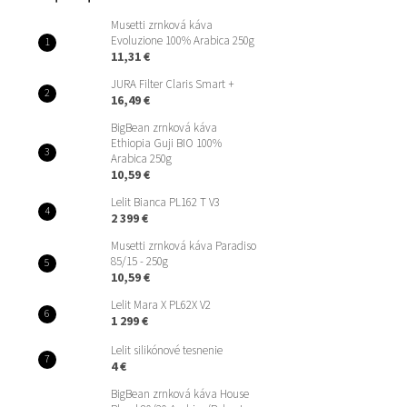
Musetti zrnková káva
Evoluzione 100% Arabica 250g
11,31 €
JURA Filter Claris Smart +
16,49 €
BigBean zrnková káva
Ethiopia Guji BIO 100%
Arabica 250g
10,59 €
Lelit Bianca PL162 T V3
2 399 €
Musetti zrnková káva Paradiso
85/15 - 250g
10,59 €
Lelit Mara X PL62X V2
1 299 €
Lelit silikónové tesnenie
4 €
BigBean zrnková káva House