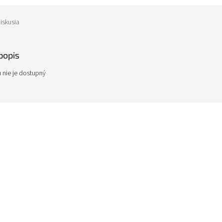
iskusia
popis
 nie je dostupný