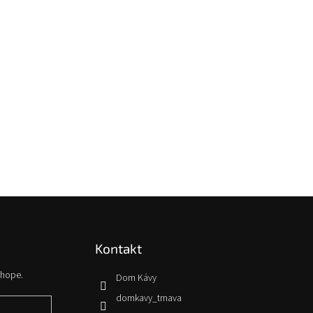
Kontakt
shope.
Dom Kávy
domkavy_trnava