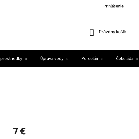
Prihlásenie
Nákupný
Prázdny košík
košík
 prostriedky
Úprava vody
Porcelán
Čokoláda
7 €