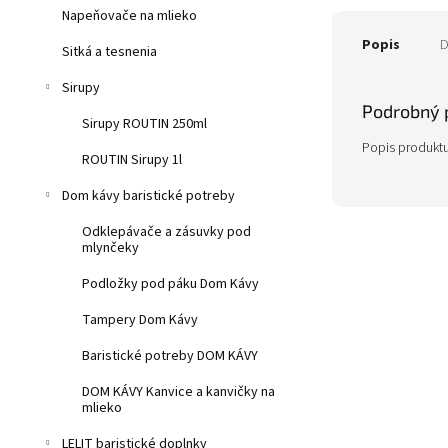
Napeňovače na mlieko
Popis
D
Sitká a tesnenia
Sirupy
Podrobný 
Sirupy ROUTIN 250ml
Popis produktu
ROUTIN Sirupy 1l
Dom kávy baristické potreby
Odklepávače a zásuvky pod
mlynčeky
Podložky pod páku Dom Kávy
Tampery Dom Kávy
Baristické potreby DOM KÁVY
DOM KÁVY Kanvice a kanvičky na
mlieko
LELIT baristické doplnky