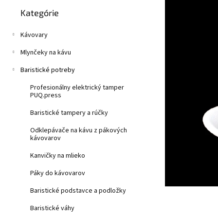
Preskočiť
z
n
Kategórie
kategórie
5
e
hviezdičiek.
l
Kávovary
Mlynčeky na kávu
Baristické potreby
Profesionálny elektrický tamper
PUQ.press
Baristické tampery a rúčky
Odklepávače na kávu z pákových
kávovarov
Kanvičky na mlieko
Páky do kávovarov
Baristické podstavce a podložky
Baristické váhy