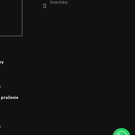
Dom Kávy
ky
a
 praženie
a