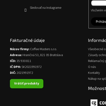
Sledovať na Instagrame
Vložením e-
Prihlás
Fakturačné údaje
Informác
Názov firmy:
Coffee Masters s.r.o.
Všeobecné 
Adresa:
Hraničná 53, 821 05 Bratislava
Zásady ochr
IČO:
35 930 811
Reklamačný 
IČ DPH:
SK2021991972
O nás
DIČ:
2021991972
Kontakty
Nákup na spl
Vrátiť produkty
Možnosti