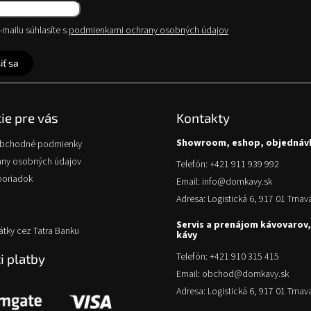
mailu súhlasíte s
podmienkami ochrany osobných údajov
iť sa
ie pre vás
Kontakty
Showroom, eshop, objednáv
obchodné podmienky
any osobných údajov
Telefón: +421 911 939 992
poriadok
Email: info@domkavy.sk
Adresa: Logistická 6, 917 01 Trnav
Servis a prenájom kávovarov,
átky cez Tatra Banku
kávy
Telefón: +421 910 315 415
 platby
Email: obchod@domkavy.sk
Adresa: Logistická 6, 917 01 Trnav