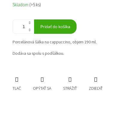
Jednotková
Skladom
(>5 ks)
cena:
Pridať do košíka
Porcelánová šálka na cappuccino, objem 190 ml.
Dodáva sa spolu s podšálkou.
TLAČ
OPÝTAŤ SA
STRÁŽIŤ
ZDIEĽAŤ