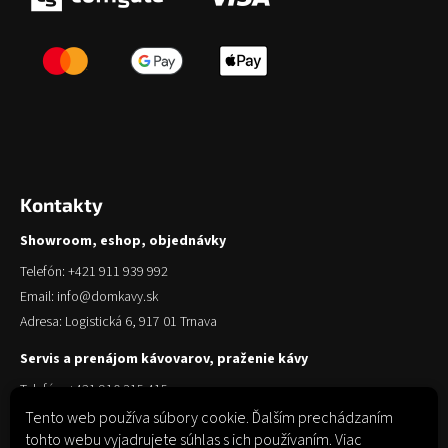
Kontakty
Showroom, eshop, objednávky
Telefón: +421 911 939 992
Email: info@domkavy.sk
Adresa: Logistická 6, 917 01 Trnava
Servis a prenájom kávovarov, praženie kávy
Telefón: +421 910 315 415
Email: obchod@domkavy.sk
Tento web používa súbory cookie. Ďalším prechádzaním
tohto webu vyjadrujete súhlas s ich používaním. Viac
Adresa: Logistická 6, 917 01 Trnava