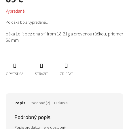
Jednotková
Vypredané
cena:
Položka bola vypredaná…
páka Lelit bez dna s filtrom 18-21g a drevenou rúčkou, priemer
58 mm
OPÝTAŤ SA
STRÁŽIŤ
ZDIEĽAŤ
Popis
Podobné (2)
Diskusia
Podrobný popis
Popis produktu nie je dostupný