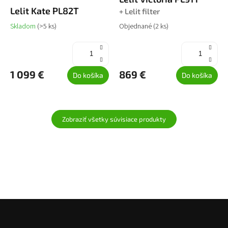
A
Lelit Kate PL82T
+ Lelit filter
R
Skladom
(>5 ks)
Objednané
(2 ks)
M
O
1 099 €
869 €
Do košíka
Do košíka
Zobraziť všetky súvisiace produkty
Z
á
p