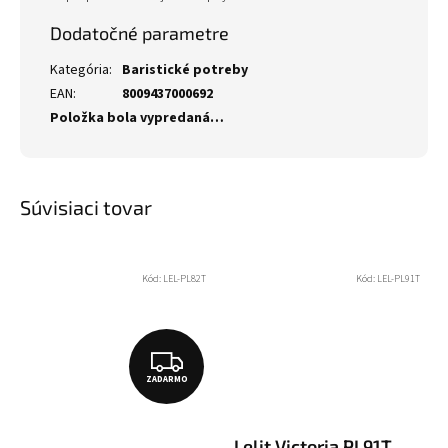
Dodatočné parametre
Kategória
:
Baristické potreby
EAN
:
8009437000692
Položka bola vypredaná…
Súvisiaci tovar
Kód:
LEL-PL82T
Kód:
LEL-PL91T
Z
ZADARMO
A
D
Lelit Victoria PL91T