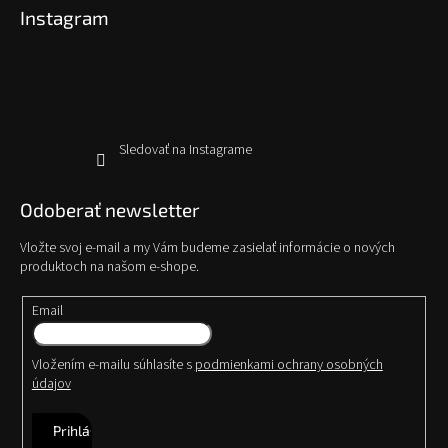
Instagram
ä
t
i
e
Sledovať na Instagrame
Odoberať newsletter
Vložte svoj e-mail a my Vám budeme zasielať informácie o nových
produktoch na našom e-shope.
Email
Vložením e-mailu súhlasíte s
podmienkami ochrany osobných
údajov
Prihlásiť