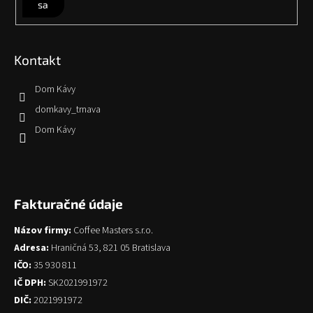
sa
Kontakt
Dom Kávy
domkavy_trnava
Dom Kávy
Fakturačné údaje
Názov firmy:
Coffee Masters s.r.o.
Adresa:
Hraničná 53, 821 05 Bratislava
IČO:
35 930 811
IČ DPH:
SK2021991972
DIČ:
2021991972