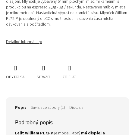
dizajom. Mlynček je vybavený 64mm plochými mlecími kameňmi s
produkciou na espresso 2,8g - 3g / sekunda. Nastavenie hrúbky mletia
je mikrometrické. Nastaviteľná výpusť na zomletú kávu. Mlynček William
PL72-P je doplnený o LCC s možnosťou nastavenia času mletia
dávkovania a počítadlom.
Detailné informácie
OPÝTAŤ SA
STRÁŽIŤ
ZDIEĽAŤ
Popis
Súvisiace súbory (1)
Diskusia
Podrobný popis
Lelit William PL72-P
je model, ktorý
má displej a