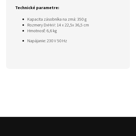
Technické parametre:
Kapacita zásobníka na zrná: 350 g
Rozmery DxHxV:
14 x 22,5x 36,5 cm
Hmotnosť: 6,6 kg
Napájanie: 230 V 50 Hz
Z
á
p