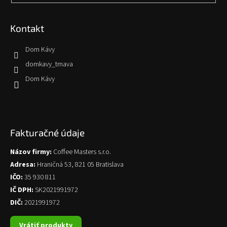
Kontakt
Dom Kávy
domkavy_trnava
Dom Kávy
Fakturačné údaje
Názov firmy:
Coffee Masters s.r.o.
Adresa:
Hraničná 53, 821 05 Bratislava
IČO:
35 930 811
IČ DPH:
SK2021991972
DIČ:
2021991972
Vrátiť produkty