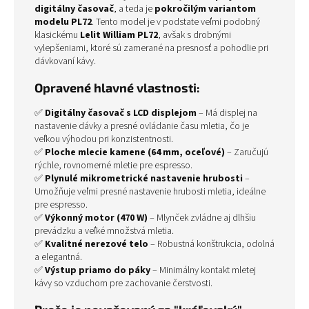
digitálny časovač
, a teda je
pokročilým variantom
modelu PL72
. Tento model je v podstate veľmi podobný
klasickému
Lelit William PL72
, avšak s drobnými
vylepšeniami, ktoré sú zamerané na presnosť a pohodlie pri
dávkovaní kávy.
Opravené hlavné vlastnosti:
✅
Digitálny časovač s LCD displejom
– Má displej na
nastavenie dávky a presné ovládanie času mletia, čo je
veľkou výhodou pri konzistentnosti.
✅
Ploche mlecie kamene (64 mm, oceľové)
– Zaručujú
rýchle, rovnomerné mletie pre espresso.
✅
Plynulé mikrometrické nastavenie hrubosti
–
Umožňuje veľmi presné nastavenie hrubosti mletia, ideálne
pre espresso.
✅
Výkonný motor (470 W)
– Mlynček zvládne aj dlhšiu
prevádzku a veľké množstvá mletia.
✅
Kvalitné nerezové telo
– Robustná konštrukcia, odolná
a elegantná.
✅
Výstup priamo do páky
– Minimálny kontakt mletej
kávy so vzduchom pre zachovanie čerstvosti.