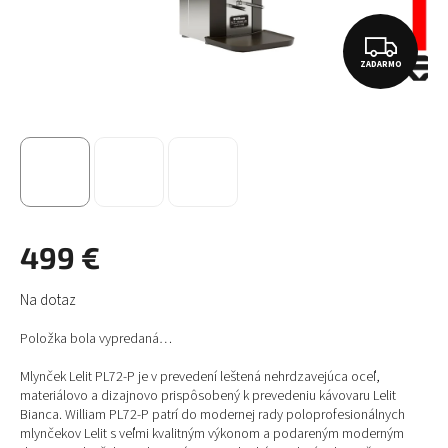
Z
ZADARMO
A
D
A
R
M
O
499 €
Jednotková
Na dotaz
cena:
Položka bola vypredaná…
Mlynček Lelit PL72-P je v prevedení leštená nehrdzavejúca oceľ,
materiálovo a dizajnovo prispôsobený k prevedeniu kávovaru Lelit
Bianca. William PL72-P patrí do modernej rady poloprofesionálnych
mlynčekov Lelit s veľmi kvalitným výkonom a podareným moderným