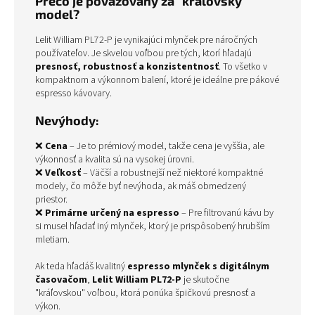
Prečo je považovaný za "kráľovský"
model?
Lelit William PL72-P je vynikajúci mlynček pre náročných
používateľov. Je skvelou voľbou pre tých, ktorí hľadajú
presnosť, robustnosť a konzistentnosť
. To všetko v
kompaktnom a výkonnom balení, ktoré je ideálne pre pákové
espresso kávovary.
Nevýhody:
❌
Cena
– Je to prémiový model, takže cena je vyššia, ale
výkonnosť a kvalita sú na vysokej úrovni.
❌
Veľkosť
– Väčší a robustnejší než niektoré kompaktné
modely, čo môže byť nevýhoda, ak máš obmedzený
priestor.
❌
Primárne určený na espresso
– Pre filtrovanú kávu by
si musel hľadať iný mlynček, ktorý je prispôsobený hrubším
mletiam.
Ak teda hľadáš kvalitný
espresso mlynček s digitálnym
časovačom
,
Lelit William PL72-P
je skutočne
"kráľovskou" voľbou, ktorá ponúka špičkovú presnosť a
výkon.