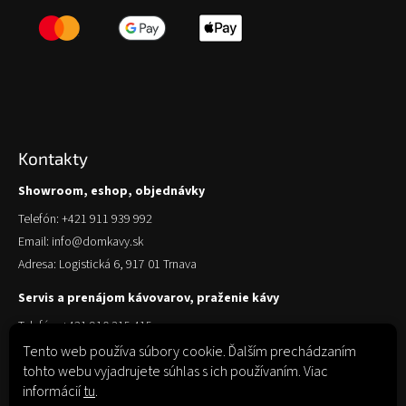
Kontakty
Showroom, eshop, objednávky
Telefón: +421 911 939 992
Email: info@domkavy.sk
Adresa: Logistická 6, 917 01 Trnava
Servis a prenájom kávovarov, praženie kávy
Telefón: +421 910 315 415
Email: obchod@domkavy.sk
Tento web používa súbory cookie. Ďalším prechádzaním
tohto webu vyjadrujete súhlas s ich používaním. Viac
Adresa: Logistická 6, 917 01 Trnava
informácií
tu
.