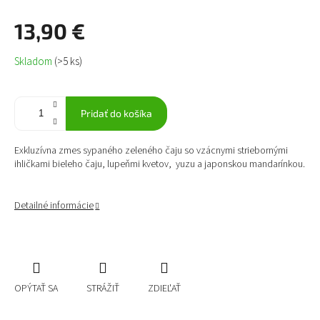
13,90 €
Jednotková
Skladom
(>5 ks)
cena:
Pridať do košíka
Exkluzívna zmes sypaného zeleného čaju so vzácnymi striebornými
ihličkami bieleho čaju, lupeňmi kvetov, yuzu a japonskou mandarínkou.
Detailné informácie
OPÝTAŤ SA
STRÁŽIŤ
ZDIEĽAŤ