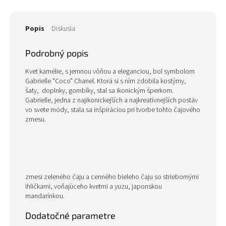
Popis
Diskusia
Podrobný popis
Kvet kamélie, s jemnou vôňou a eleganciou, bol symbolom
Gabrielle "Coco" Chanel. Ktorá si s ním zdobila kostýmy,
šaty, doplnky, gombíky, stal sa ikonickým šperkom.
Gabrielle, jedna z najikonickejších a najkreatívnejších postáv
vo svete módy, stala sa inšpiráciou pri tvorbe tohto čajového
zmesu.
zmesi zeleného čaju a cenného bieleho čaju so striebornými
ihličkami, voňajúceho kvetmi a yuzu, japonskou
mandarínkou.
Dodatočné parametre