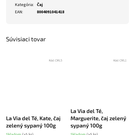
Kategória
:
Čaj
EAN
:
8004091041418
Súvisiaci tovar
Kód:
CML5
Kód:
CML1
La Via del Té,
La Via del Té, Kate, čaj
Marguerite, čaj zelený
zelený sypaný 100g
sypaný 100g
Skladom
(>5 ks)
Skladom
(>5 ks)