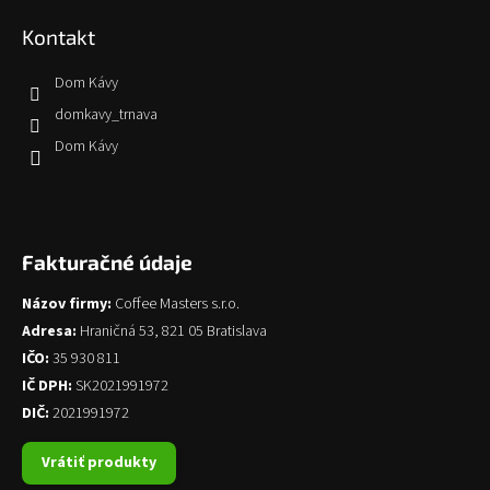
Kontakt
Dom Kávy
domkavy_trnava
Dom Kávy
Fakturačné údaje
Názov firmy:
Coffee Masters s.r.o.
Adresa:
Hraničná 53, 821 05 Bratislava
IČO:
35 930 811
IČ DPH:
SK2021991972
DIČ:
2021991972
Vrátiť produkty