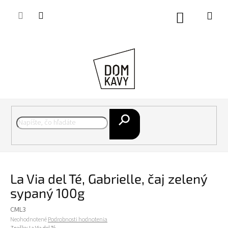
Prejsť
na
Nákupný
obsah
košík
Hľadať
La Via del Té, Gabrielle, čaj zelený
sypaný 100g
CML3
Priemerné
Neohodnotené
Podrobnosti hodnotenia