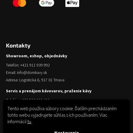
Kontakty
Showroom, eshop, objednávky
Telefón: +421 911 939 992
Email: info@domkavy.sk
Adresa: Logistická 6, 917 01 Trnava
Servis a prenájom kávovarov, praženie kávy
Telefón: +421 910 315 415
Email: obchod@domkavy.sk
Tento web používa súbory cookie. Ďalším prechádzaním
tohto webu vyjadrujete súhlas s ich používaním. Viac
Adresa: Logistická 6, 917 01 Trnava
informácií
tu
.