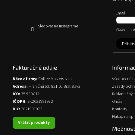
Vložte svoj 
i
e
Email
Sledovať na Instagrame
Vložením e-
Prihlás
Fakturačné údaje
Informác
Názov firmy:
Coffee Masters s.r.o.
Všeobecné 
Adresa:
Hraničná 53, 821 05 Bratislava
Zásady ochr
IČO:
35 930 811
Reklamačný 
IČ DPH:
SK2021991972
O nás
DIČ:
2021991972
Kontakty
Nákup na spl
Vrátiť produkty
Možnosti