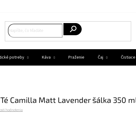
Hľadať
tické potreby
Káva
Praženie
Čaj
Čistiace
l Té Camilla Matt Lavender šálka 350 m
osti hodnotenia