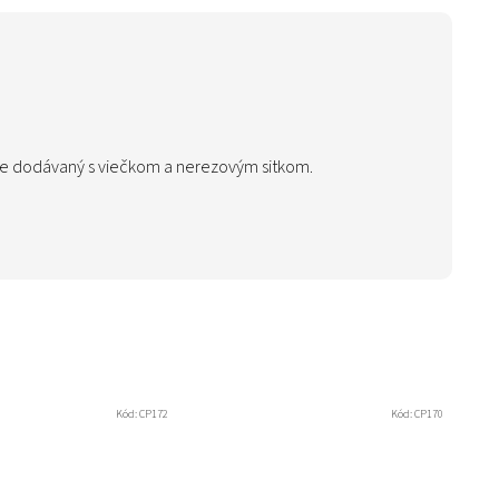
 je dodávaný s viečkom a nerezovým sitkom.
Kód:
CP172
Kód:
CP170