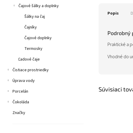
Čajové šálky a doplnky
Popis
D
Šálky na čaj
Čajníky
Podrobný 
Čajové doplnky
Praktické a 
Termosky
Vhodné do um
Ľadové čaje
Čistiace prostriedky
Úprava vody
Súvisiaci tov
Porcelán
Čokoláda
Značky