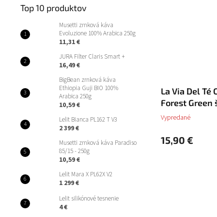
Top 10 produktov
Musetti zrnková káva
Evoluzione 100% Arabica 250g
11,31 €
JURA Filter Claris Smart +
16,49 €
BigBean zrnková káva
Ethiopia Guji BIO 100%
La Via Del Té 
Arabica 250g
Forest Green 
10,59 €
Vypredané
Lelit Bianca PL162 T V3
2 399 €
15,90 €
Musetti zrnková káva Paradiso
85/15 - 250g
10,59 €
Lelit Mara X PL62X V2
1 299 €
Lelit silikónové tesnenie
4 €