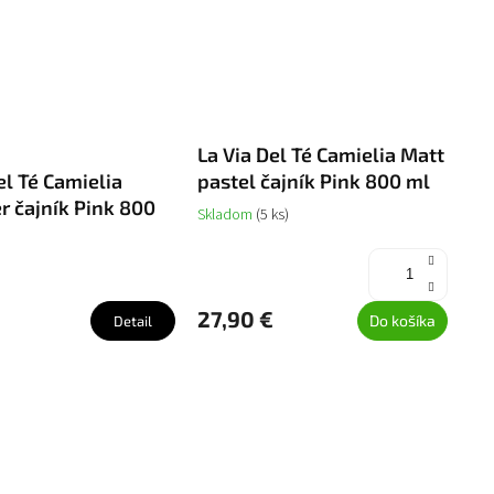
La Via Del Té Camielia Matt
el Té Camielia
pastel čajník Pink 800 ml
r čajník Pink 800
Skladom
(5 ks)
27,90 €
Do košíka
Detail