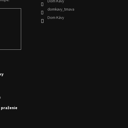
shope.
Dom Kávy
domkavy_trnava
Dom Kávy
ky
a
 praženie