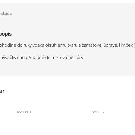
iskusia
popis
pohodlné do ruky vďaka okrúhlemu tvaru a zamatovej úprave. Hrnček
ývačky riadu. Vhodné do mikrovlnnej rúry.
ar
Kód:
CP111
Kód:
CP171