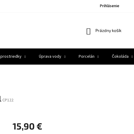
Prihlásenie
Nákupný
Prázdny košík
košík
 prostriedky
Úprava vody
Porcelán
Čokoláda
l
CP122
15,90 €