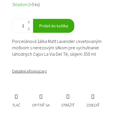
Jednotková
Skladom
(>5 ks)
cena:
Pridať do košíka
Porcelánová šálka Matt Lavender s kvetovaným
motívom s nerezovým sitkom pre vychutnanie
lahodných čajov La Via Del Té, objem 350 ml
Detailné informácie
TLAČ
OPÝTAŤ SA
STRÁŽIŤ
ZDIEĽAŤ