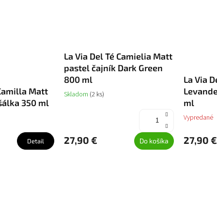
La Via Del Té Camielia Matt
pastel čajník Dark Green
800 ml
La Via D
Camilla Matt
Levande
Skladom
(2 ks)
šálka 350 ml
ml
Vypredané
27,90 €
27,90 €
Do košíka
Detail