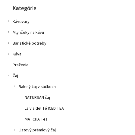
Preskočiť
z
n
Kategórie
kategórie
5
e
hviezdičiek.
l
Kávovary
Mlynčeky na kávu
Baristické potreby
Káva
Praženie
Čaj
Balený čaj v sáčkoch
NATURSAN čaj
La via del Té ICED TEA
MATCHA Tea
Listový prémiový čaj