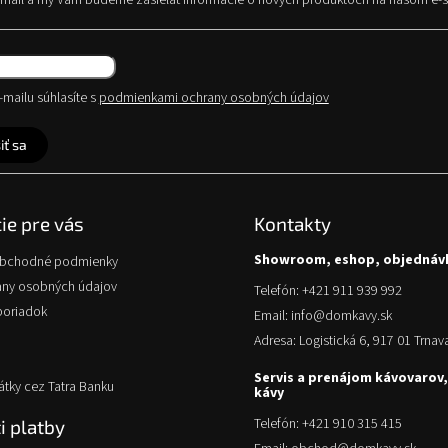
e-mail a my Vám budeme zasielať informácie o nových produktoch na našom e-
mailu súhlasíte s
podmienkami ochrany osobných údajov
iť sa
ie pre vás
Kontakty
Showroom, eshop, objednáv
obchodné podmienky
any osobných údajov
Telefón: +421 911 939 992
poriadok
Email: info@domkavy.sk
Adresa: Logistická 6, 917 01 Trnav
Servis a prenájom kávovarov,
átky cez Tatra Banku
kávy
Telefón: +421 910 315 415
 platby