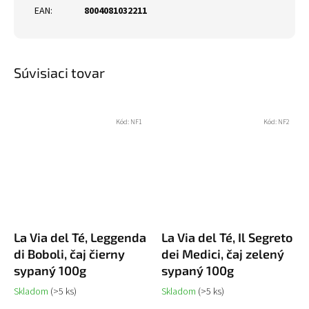
EAN
:
8004081032211
Súvisiaci tovar
Kód:
NF1
Kód:
NF2
La Via del Té, Leggenda
La Via del Té, Il Segreto
di Boboli, čaj čierny
dei Medici, čaj zelený
sypaný 100g
sypaný 100g
Skladom
(>5 ks)
Skladom
(>5 ks)