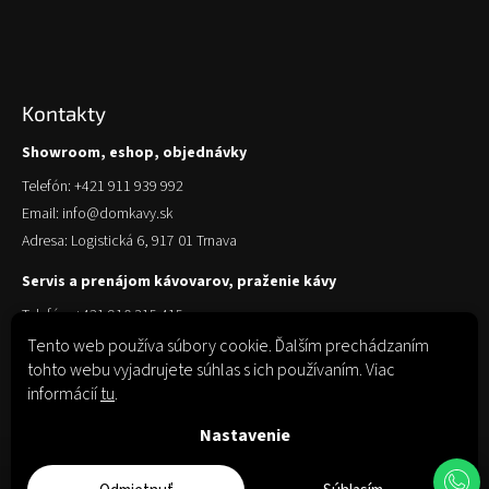
Kontakty
Showroom, eshop, objednávky
Telefón: +421 911 939 992
Email: info@domkavy.sk
Adresa: Logistická 6, 917 01 Trnava
Servis a prenájom kávovarov, praženie kávy
Telefón: +421 910 315 415
Email: obchod@domkavy.sk
Tento web používa súbory cookie. Ďalším prechádzaním
tohto webu vyjadrujete súhlas s ich používaním. Viac
Adresa: Logistická 6, 917 01 Trnava
informácií
tu
.
Nastavenie