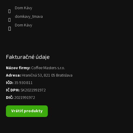
Dom Kávy
domkavy_trnava
Dom Kávy
Fakturačné údaje
Názov firmy:
Coffee Masters s.r.o.
Adresa:
Hraničná 53, 821 05 Bratislava
IČO:
35 930 811
IČ DPH:
SK2021991972
DIČ:
2021991972
Vrátiť produkty