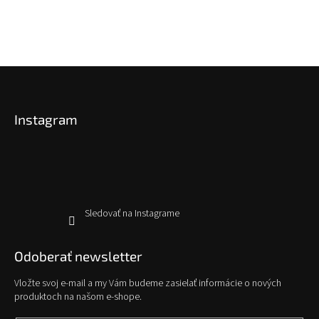
Z
á
p
Instagram
ä
t
i
e
Sledovať na Instagrame
Odoberať newsletter
Vložte svoj e-mail a my Vám budeme zasielať informácie o nových
produktoch na našom e-shope.