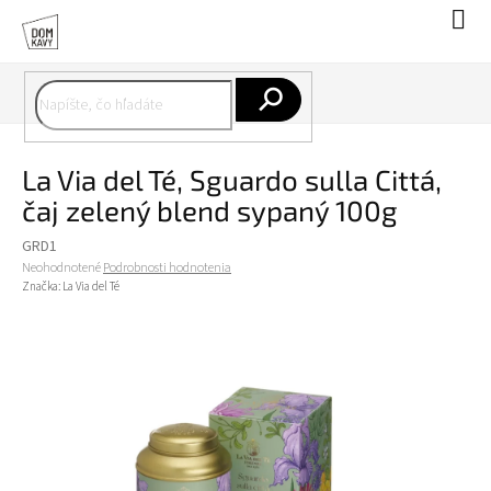
Prejsť
Nák
na
koší
obsah
Hľadať
La Via del Té, Sguardo sulla Cittá,
čaj zelený blend sypaný 100g
GRD1
Priemerné
Neohodnotené
Podrobnosti hodnotenia
hodnotenie
Značka:
La Via del Té
produktu
je
0,0
z
5
hviezdičiek.