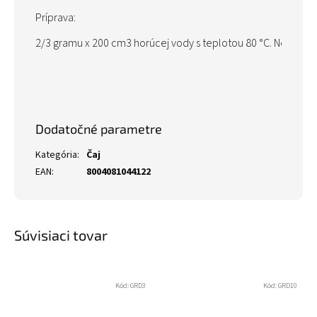
Príprava:
2/3 gramu x 200 cm3 horúcej vody s teplotou 80 °C. Nechajte 
Dodatočné parametre
Kategória
:
Čaj
EAN
:
8004081044122
Súvisiaci tovar
Kód:
GRD3
Kód:
GRD10