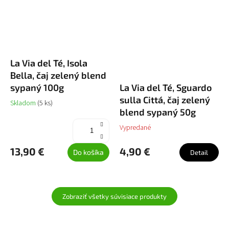
La Via del Té, Isola
Bella, čaj zelený blend
sypaný 100g
La Via del Té, Sguardo
sulla Cittá, čaj zelený
Skladom
(5 ks)
blend sypaný 50g
Vypredané
13,90 €
4,90 €
Do košíka
Detail
Zobraziť všetky súvisiace produkty