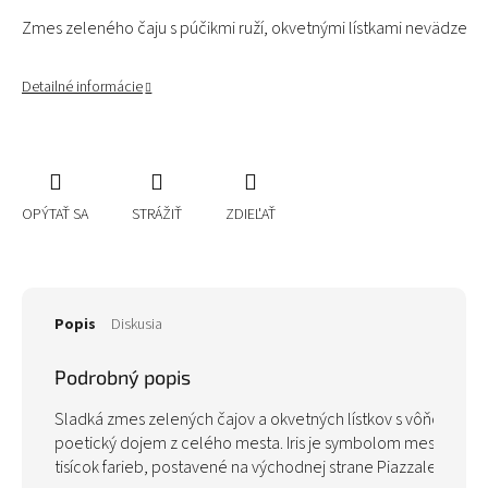
Zmes zeleného čaju s púčikmi ruží, okvetnými lístkami nevädze a 
Detailné informácie
OPÝTAŤ SA
STRÁŽIŤ
ZDIEĽAŤ
Popis
Diskusia
Podrobný popis
Sladká zmes zelených čajov a okvetných lístkov s vôňou citrónu
poetický dojem z celého mesta. Iris je symbolom mesta a toto 
tisícok farieb, postavené na východnej strane Piazzale Michel