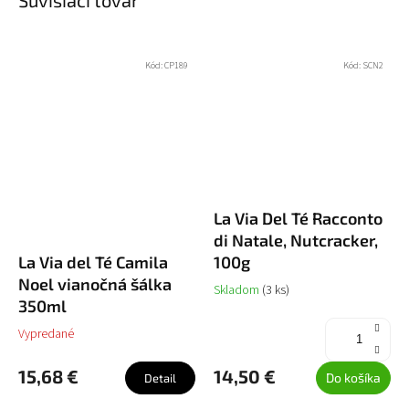
Súvisiaci tovar
Kód:
CP189
Kód:
SCN2
La Via Del Té Racconto
di Natale, Nutcracker,
La Via del Té Camila
100g
Noel vianočná šálka
Skladom
(3 ks)
350ml
Vypredané
15,68 €
14,50 €
Do košíka
Detail