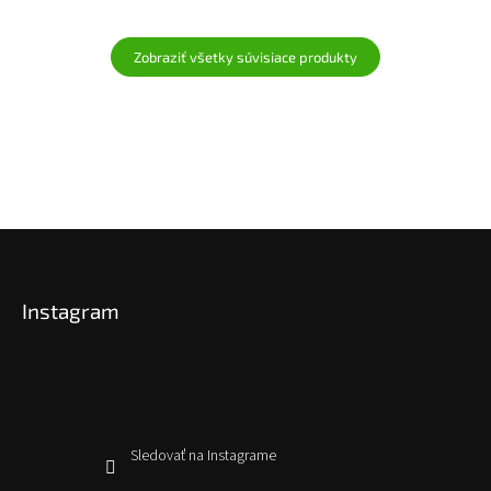
Zobraziť všetky súvisiace produkty
Z
á
p
Instagram
ä
t
i
e
Sledovať na Instagrame