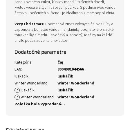
kandizovaného cukru, kúskov mandlí, sušených ríbezlí,
kvetov vresu a žltých ružových púčikov. S podmanivou vôňou
čerstvo upečených sušienok je ideálny na zimné popoludnia.
Very Christmas:
Podmanivá zmes zelených čajov z Číny a
Japonska s bohatou vôňou mandarínky obohatená o sladké
tóny vanilky a medu. Je voňavý a lahodný, ideálny na každé
chvíle počas adventu či sviatkov.
Dodatočné parametre
Kategória
:
Čaj
EAN
:
8004081044566
luskacik
:
luskáčik
Winter Wonderland
:
Winter Wonderland
?
luskáčik
:
luskáčik
?
Winter Wonderland
:
Winter Wonderland
Položka bola vypredaná…