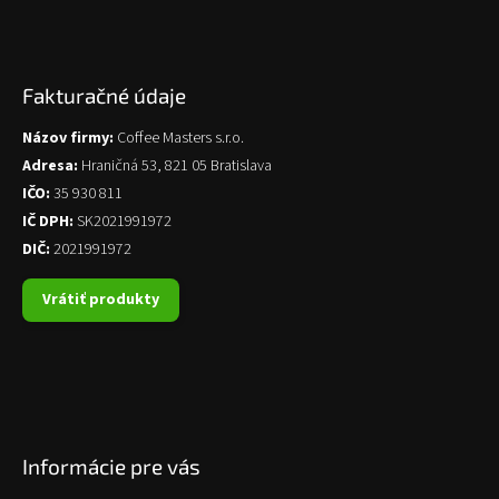
Fakturačné údaje
Názov firmy:
Coffee Masters s.r.o.
Adresa:
Hraničná 53, 821 05 Bratislava
IČO:
35 930 811
IČ DPH:
SK2021991972
DIČ:
2021991972
Vrátiť produkty
Informácie pre vás