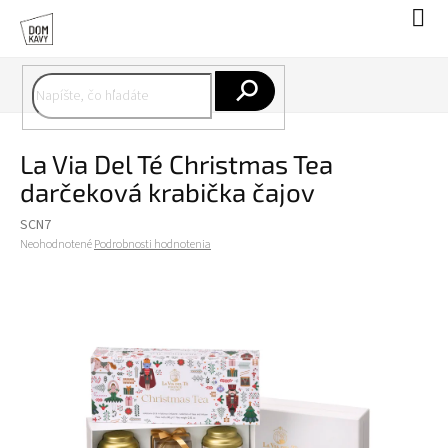
Prejsť
Nák
na
koší
obsah
Hľadať
La Via Del Té Christmas Tea
darčeková krabička čajov
SCN7
Priemerné
Neohodnotené
Podrobnosti hodnotenia
hodnotenie
produktu
je
0,0
z
5
hviezdičiek.