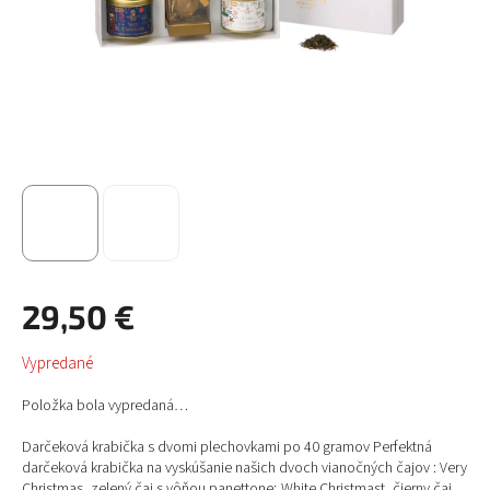
29,50 €
Jednotková
Vypredané
cena:
Položka bola vypredaná…
Darčeková krabička s dvomi plechovkami po 40 gramov Perfektná
darčeková krabička na vyskúšanie našich dvoch vianočných čajov : Very
Christmas, zelený čaj s vôňou panettone; White Christmast, čierny čaj