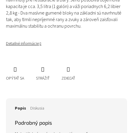
navrhnutý pre reštaurácie a bary. Jeho pôsobivá objemová
kapacita je cca. 3,5 litra (1 galón) a váži poriadnych 6,2 libier
2,8 kg - Dva masívne gumené bloky na základni sú navrhnuté
tak, aby tlmili nepríjemné rany a zvuky a zároveň zaisťovali
maximálnu stabilitu a ochranu povrchu.
Detailné informácie
OPÝTAŤ SA
STRÁŽIŤ
ZDIEĽAŤ
Popis
Diskusia
Podrobný popis