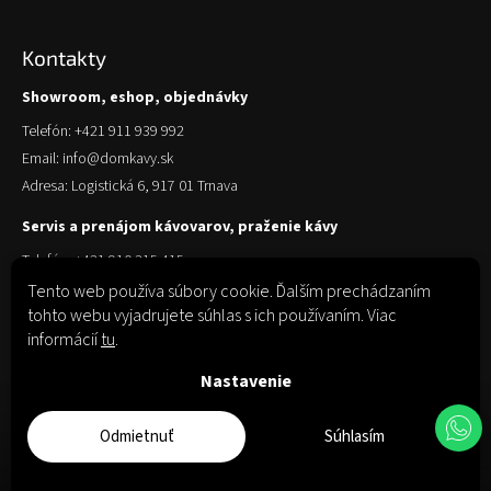
Kontakty
Showroom, eshop, objednávky
Telefón: +421 911 939 992
Email: info@domkavy.sk
Adresa: Logistická 6, 917 01 Trnava
Servis a prenájom kávovarov, praženie kávy
Telefón: +421 910 315 415
Email: obchod@domkavy.sk
Tento web používa súbory cookie. Ďalším prechádzaním
tohto webu vyjadrujete súhlas s ich používaním. Viac
Adresa: Logistická 6, 917 01 Trnava
informácií
tu
.
Nastavenie
Odmietnuť
Súhlasím
Copyright 2026
Dom Kávy
. Všetky práva vyhradené.
Upraviť nastavenie