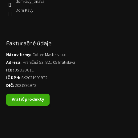
domkavy_trnava
Dom Kávy
Fakturačné údaje
Názov firmy:
Coffee Masters s.r.o.
Adresa:
Hraničná 53, 821 05 Bratislava
IČO:
35 930 811
IČ DPH:
SK2021991972
DIČ:
2021991972
Vrátiť produkty