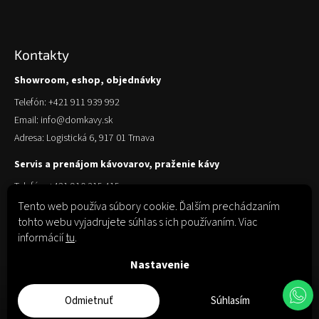
Kontakty
Showroom, eshop, objednávky
Telefón: +421 911 939 992
Email: info@domkavy.sk
Adresa: Logistická 6, 917 01 Trnava
Servis a prenájom kávovarov, praženie kávy
Telefón: +421 910 315 415
Email: obchod@domkavy.sk
Tento web používa súbory cookie. Ďalším prechádzaním
tohto webu vyjadrujete súhlas s ich používaním. Viac
Adresa: Logistická 6, 917 01 Trnava
informácií
tu
.
Nastavenie
Odmietnuť
Súhlasím