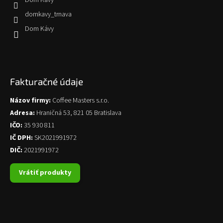
Dom Kávy
domkavy_trnava
Dom Kávy
Fakturačné údaje
Názov firmy:
Coffee Masters s.r.o.
Adresa:
Hraničná 53, 821 05 Bratislava
IČO:
35 930 811
IČ DPH:
SK2021991972
DIČ:
2021991972
Vrátiť produkty