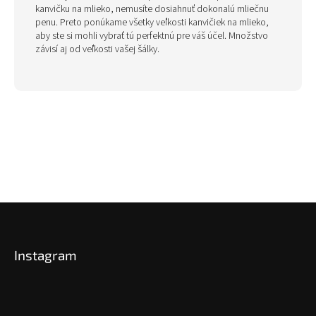
kanvičku na mlieko, nemusíte dosiahnuť dokonalú mliečnu
penu. Preto ponúkame všetky veľkosti kanvičiek na mlieko,
aby ste si mohli vybrať tú perfektnú pre váš účel. Množstvo
závisí aj od veľkosti vašej šálky.
Z
á
p
Instagram
ä
t
i
e