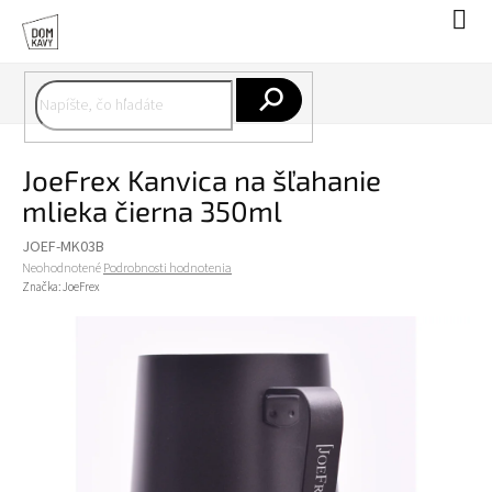
Prejsť
Nák
na
koší
obsah
Hľadať
JoeFrex Kanvica na šľahanie
mlieka čierna 350ml
JOEF-MK03B
Priemerné
Neohodnotené
Podrobnosti hodnotenia
hodnotenie
Značka:
JoeFrex
produktu
je
0,0
z
5
hviezdičiek.