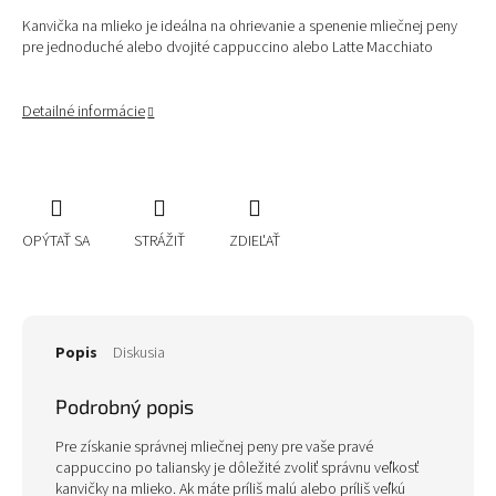
Kanvička na mlieko je ideálna na ohrievanie a spenenie mliečnej peny
pre jednoduché alebo dvojité cappuccino alebo Latte Macchiato
Detailné informácie
OPÝTAŤ SA
STRÁŽIŤ
ZDIEĽAŤ
Popis
Diskusia
Podrobný popis
Pre získanie správnej mliečnej peny pre vaše pravé
cappuccino po taliansky je dôležité zvoliť správnu veľkosť
kanvičky na mlieko. Ak máte príliš malú alebo príliš veľkú