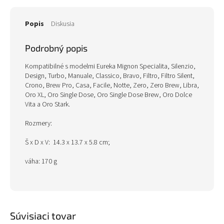
Popis
Diskusia
Podrobný popis
Kompatibilné s modelmi Eureka Mignon Specialita, Silenzio,
Design, Turbo, Manuale, Classico, Bravo, Filtro, Filtro Silent,
Crono, Brew Pro, Casa, Facile, Notte, Zero, Zero Brew, Libra,
Oro XL, Oro Single Dose, Oro Single Dose Brew, Oro Dolce
Vita a Oro Stark.
Rozmery: ‎
Š x D x V: 14.3 x 13.7 x 5.8 cm;
váha: 170 g
Súvisiaci tovar