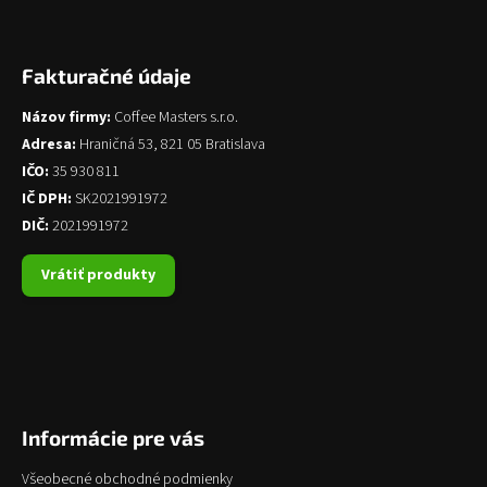
Fakturačné údaje
Názov firmy:
Coffee Masters s.r.o.
Adresa:
Hraničná 53, 821 05 Bratislava
IČO:
35 930 811
IČ DPH:
SK2021991972
DIČ:
2021991972
Vrátiť produkty
Informácie pre vás
Všeobecné obchodné podmienky