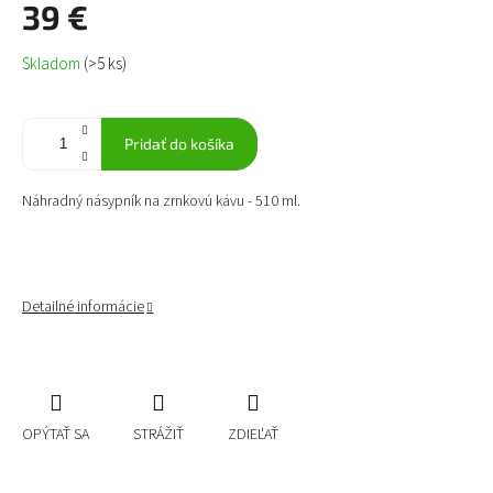
39 €
Jednotková
Skladom
(>5 ks)
cena:
Pridať do košíka
Náhradný násypník na zrnkovú kávu - 510 ml.
Detailné informácie
OPÝTAŤ SA
STRÁŽIŤ
ZDIEĽAŤ