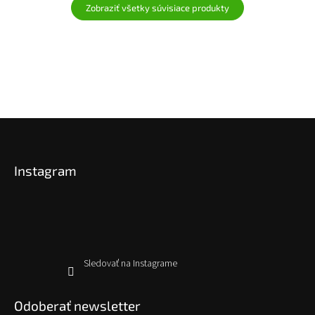
Zobraziť všetky súvisiace produkty
Z
á
p
Instagram
ä
t
i
e
Sledovať na Instagrame
Odoberať newsletter