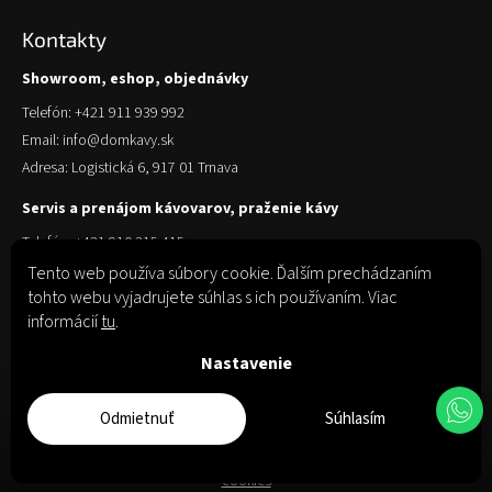
Kontakty
Showroom, eshop, objednávky
Telefón: +421 911 939 992
Email: info@domkavy.sk
Adresa: Logistická 6, 917 01 Trnava
Servis a prenájom kávovarov, praženie kávy
Telefón: +421 910 315 415
Email: obchod@domkavy.sk
Tento web používa súbory cookie. Ďalším prechádzaním
tohto webu vyjadrujete súhlas s ich používaním. Viac
Adresa: Logistická 6, 917 01 Trnava
informácií
tu
.
Nastavenie
Odmietnuť
Súhlasím
Copyright 2026
Dom Kávy
. Všetky práva vyhradené.
Upraviť nastavenie
cookies