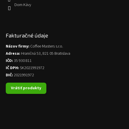
Dom Kávy
Fakturačné údaje
Názov firmy:
Coffee Masters s.r.o.
Adresa:
Hraničná 53, 821 05 Bratislava
IČO:
35 930 811
IČ DPH:
SK2021991972
DIČ:
2021991972
Vrátiť produkty