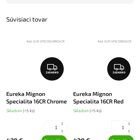
Súvisiaci tovar
Kód:
EUR-SPEC55CHRM16CR
Kód:
EUR-SPEC55RD16CR
Z
Z
ZADARMO
ZADARMO
A
A
D
D
Eureka Mignon
Eureka Mignon
A
A
Specialita 16CR Chrome
Specialita 16CR Red
R
R
Skladom
(>5 ks)
Skladom
(>5 ks)
M
M
O
O