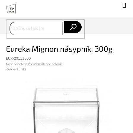
Prejsť
Nák
na
koší
obsah
Hľadať
Eureka Mignon násypník, 300g
EUR-23111000
Priemerné
Neohodnotené
Podrobnosti hodnotenia
hodnotenie
Značka:
Eureka
produktu
je
0,0
z
5
hviezdičiek.