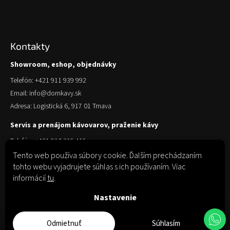
Kontakty
Showroom, eshop, objednávky
Telefón: +421 911 939 992
Email: info@domkavy.sk
Adresa: Logistická 6, 917 01 Trnava
Servis a prenájom kávovarov, praženie kávy
Telefón: +421 910 315 415
Email: obchod@domkavy.sk
Tento web používa súbory cookie. Ďalším prechádzaním
tohto webu vyjadrujete súhlas s ich používaním. Viac
Adresa: Logistická 6, 917 01 Trnava
informácií
tu
.
Nastavenie
Odmietnuť
Súhlasím