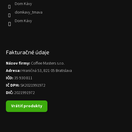
Dom Kávy
domkavy_trnava
Dom Kávy
Fakturačné údaje
Názov firmy:
Coffee Masters s.r.o.
Adresa:
Hraničná 53, 821 05 Bratislava
IČO:
35 930 811
IČ DPH:
SK2021991972
DIČ:
2021991972
Vrátiť produkty