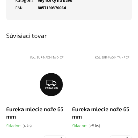
Kategória
:
Mlynčeky na kávu
EAN
:
8057190370064
Súvisiaci tovar
Kód:
EUR-MAC64ITA-DI CP
Kód:
EUR-MAC64ITA-HP CP
Z
ZADARMO
A
D
Eureka mlecie nože 65
Eureka mlecie nože 65
A
mm
mm
R
Skladom
(4 ks)
Skladom
(>5 ks)
M