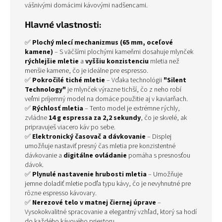
vášnivými domácimi kávovými nadšencami.
Hlavné vlastnosti:
✅
Plochý mlecí mechanizmus (65 mm, oceľové
kamene)
– S väčšími plochými kameňmi dosahuje mlynček
rýchlejšie mletie
a
vyššiu konzistenciu
mletia než
menšie kamene, čo je ideálne pre espresso.
✅
Pokročilé tiché mletie
– Vďaka technológii
"Silent
Technology"
je mlynček výrazne tichší, čo z neho robí
veľmi príjemný model na domáce použitie aj v kaviarňach.
✅
Rýchlosť mletia
– Tento model je extrémne rýchly,
zvládne
14 g espressa za 2,2 sekundy
, čo je skvelé, ak
pripravuješ viacero káv po sebe.
✅
Elektronický časovač a dávkovanie
– Displej
umožňuje nastaviť presný čas mletia pre konzistentné
dávkovanie a
digitálne ovládanie
pomáha s presnosťou
dávok.
✅
Plynulé nastavenie hrubosti mletia
– Umožňuje
jemne doladiť mletie podľa typu kávy, čo je nevyhnutné pre
rôzne espresso kávovary.
✅
Nerezové telo v matnej čiernej úprave
–
Vysokokvalitné spracovanie a elegantný vzhľad, ktorý sa hodí
do každého kávového priestoru.