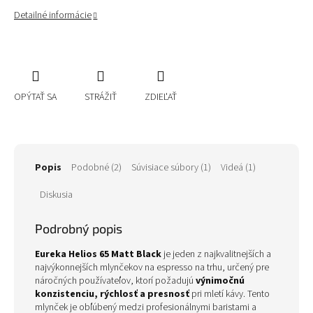
Detailné informácie
OPÝTAŤ SA
STRÁŽIŤ
ZDIEĽAŤ
Popis
Podobné (2)
Súvisiace súbory (1)
Videá (1)
Diskusia
Podrobný popis
Eureka Helios 65 Matt Black
je jeden z najkvalitnejších a
najvýkonnejších mlynčekov na espresso na trhu, určený pre
náročných používateľov, ktorí požadujú
výnimočnú
konzistenciu, rýchlosť a presnosť
pri mletí kávy. Tento
mlynček je obľúbený medzi profesionálnymi baristami a