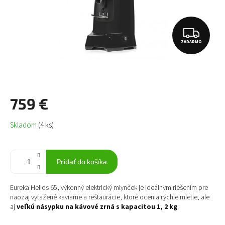
Z
ZADARMO
A
D
A
R
759 €
M
Jednotková
Skladom
(4 ks)
O
cena:
Pridať do košíka
Eureka Helios 65, výkonný elektrický mlynček je ideálnym riešením pre
naozaj vyťažené kaviarne a reštaurácie, ktoré ocenia rýchle mletie, ale
aj
veľkú násypku na kávové zrná s kapacitou 1, 2 kg
.