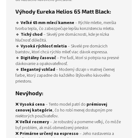
Výhody Eureka Helios 65 Matt Black:
🔹
Veľké 65 mm mlecí kamene
– Rýchle mletie, menšia
tvorba tepla, čo zabezpečuje lepšiu konzistenciu mletia.
🔹
Tichý chod
– Skvelý pre domácnosti, kde je nízka
hlučnosť dôležitá.
🔹
Vysoká rýchlosť mletia
– Skvelé pre domácich
baristov, ktorí chcú rýchlo mlieť viac dávok espressa.
🔹
Digitálny časovač
– Pre ľudí, ktorí si potrpia na presné
dávkovanie a opakovateľnosť.
🔹
Elegantný vzhľad
– Moderný dizajn v matnej čiernej
farbe, ktorý zapadne do každého štýlového kávového
priestoru.
Nevýhody:
❌
Vysoká cena
– Tento model patrí do
prémiovej
cenovej kategórie
, čo ho robí menej dostupným pre
niektorých používateľov.
❌
Veľké rozmery
– Je robustný a pomerne veľký, čo môže
byť problém, ak máš obmedzený priestor.
❌
Primárne určený na espresso
– Jeho nastavenia a