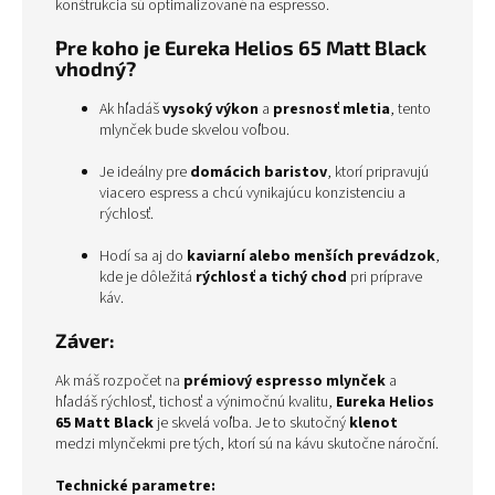
konštrukcia sú optimalizované na espresso.
Pre koho je Eureka Helios 65 Matt Black
vhodný?
Ak hľadáš
vysoký výkon
a
presnosť mletia
, tento
mlynček bude skvelou voľbou.
Je ideálny pre
domácich baristov
, ktorí pripravujú
viacero espress a chcú vynikajúcu konzistenciu a
rýchlosť.
Hodí sa aj do
kaviarní alebo menších prevádzok
,
kde je dôležitá
rýchlosť a tichý chod
pri príprave
káv.
Záver:
Ak máš rozpočet na
prémiový espresso mlynček
a
hľadáš rýchlosť, tichosť a výnimočnú kvalitu,
Eureka Helios
65 Matt Black
je skvelá voľba. Je to skutočný
klenot
medzi mlynčekmi pre tých, ktorí sú na kávu skutočne nároční.
Technické parametre: