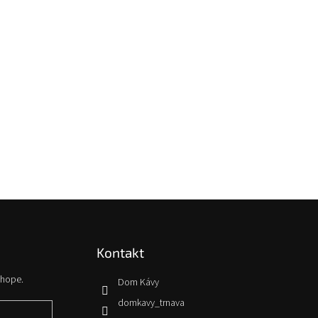
Kontakt
shope.
Dom Kávy
domkavy_trnava