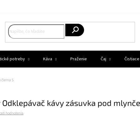
Hľadať
tické potreby
Káva
Praženie
Čaj
Čistiace
 čierna S
Odklepávač kávy zásuvka pod mlynček
osti hodnotenia