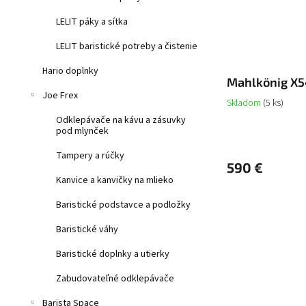
LELIT páky a sítka
LELIT baristické potreby a čistenie
Hario doplnky
Mahlkönig X
Joe Frex
Skladom
(5 ks)
Odklepávače na kávu a zásuvky
pod mlynček
Tampery a rúčky
590 €
Kanvice a kanvičky na mlieko
Baristické podstavce a podložky
Baristické váhy
Baristické doplnky a utierky
Zabudovateľné odklepávače
Barista Space