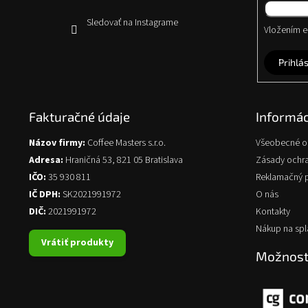
Sledovať na Instagrame
Vložením e-
Prihlás
Fakturačné údaje
Informác
Názov firmy:
Coffee Masters s.r.o.
Všeobecné 
Adresa:
Hraničná 53, 821 05 Bratislava
Zásady ochr
IČO:
35 930 811
Reklamačný 
IČ DPH:
SK2021991972
O nás
DIČ:
2021991972
Kontakty
Nákup na spl
Vrátiť produkty
Možnosti