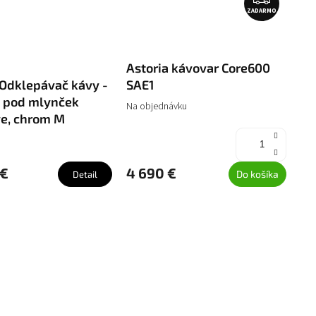
ZADARMO
A
D
A
R
Astoria kávovar Core600
M
 Odklepávač kávy -
SAE1
O
 pod mlynček
Na objednávku
ve, chrom M
 €
4 690 €
Do košíka
Detail