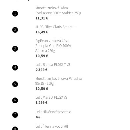
Musetti zrnková káva
Evoluzione 100% Arabica 250g
11,31 €
JURA Filter Claris Smart +
16,49 €
BigBean zrnková káva
Ethiopia Guji BIO 100%
Arabica 250g
10,59 €
Lelit Bianca PL162 T V3
2 399 €
Musetti zrnková káva Paradiso
85/15 - 250g
10,59 €
Lelit Mara X PL62X V2
1 299 €
Lelit silikónové tesnenie
4 €
Lelit filter na vodu 70l