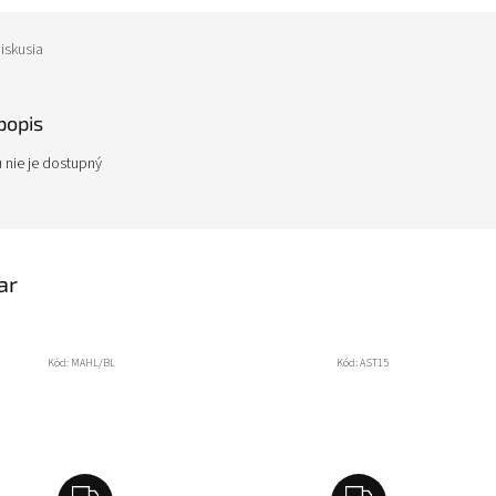
iskusia
popis
 nie je dostupný
ar
Kód:
MAHL/BL
Kód:
AST15
Z
Z