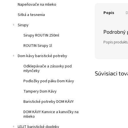
Napeňovače na mlieko
Popis
D
Sitká a tesnenia
Sirupy
Podrobný 
Sirupy ROUTIN 250ml
Popis produktu
ROUTIN Sirupy 1l
Dom kávy baristické potreby
Odklepávače a zásuvky pod
mlynčeky
Súvisiaci tov
Podložky pod páku Dom Kávy
Tampery Dom Kávy
Baristické potreby DOM KÁVY
DOM KÁVY Kanvice a kanvičky na
mlieko
LELIT baristické doplnky