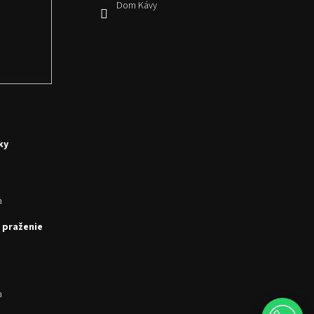
Dom Kávy
ky
a
 praženie
a