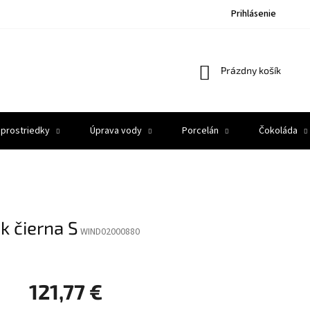
Prihlásenie
Nákupný
Prázdny košík
košík
 prostriedky
Úprava vody
Porcelán
Čokoláda
 čierna S
WIND02000880
121,77 €