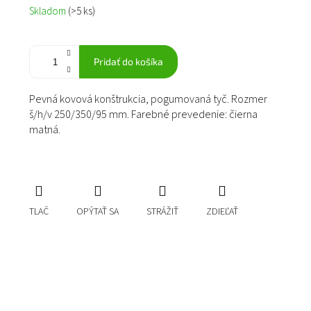
Jednotková
Skladom
(>5 ks)
cena:
Pridať do košíka
Pevná kovová konštrukcia, pogumovaná tyč. Rozmer
š/h/v 250/350/95 mm. Farebné prevedenie: čierna
matná.
TLAČ
OPÝTAŤ SA
STRÁŽIŤ
ZDIEĽAŤ