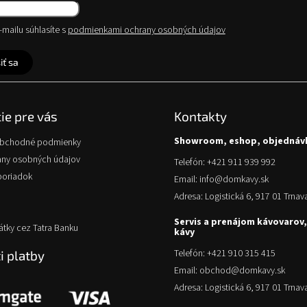
mailu súhlasíte s
podmienkami ochrany osobných údajov
iť sa
ie pre vás
Kontakty
Showroom, eshop, objednáv
obchodné podmienky
any osobných údajov
Telefón: +421 911 939 992
poriadok
Email: info@domkavy.sk
Adresa: Logistická 6, 917 01 Trnav
Servis a prenájom kávovarov,
átky cez Tatra Banku
kávy
Telefón: +421 910 315 415
 platby
Email: obchod@domkavy.sk
Adresa: Logistická 6, 917 01 Trnav