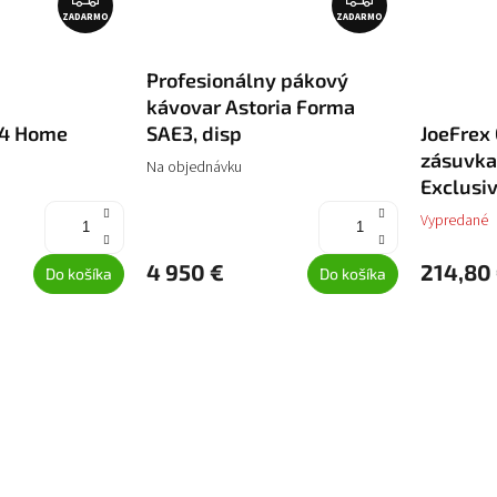
ZADARMO
A
ZADARMO
A
D
D
A
A
Profesionálny pákový
R
R
kávovar Astoria Forma
M
M
54 Home
SAE3, disp
JoeFrex
O
O
zásuvka
Na objednávku
Exclusi
Vypredané
4 950 €
214,80
Do košíka
Do košíka