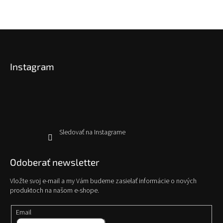
Z
á
p
Instagram
ä
t
i
e
Sledovať na Instagrame
Odoberať newsletter
Vložte svoj e-mail a my Vám budeme zasielať informácie o nových
produktoch na našom e-shope.
Email