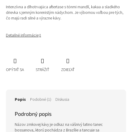
Intenzívna a dlhotrvajúca aftertase s tónmi mandlí, kakaa a sladkého
drievka s jemným korenistým nádychom. Je výbornou voľbou pre tých,
čo majú radi silné a výrazne kávy.
Detailné informácie
OPÝTAŤ SA
STRÁŽIŤ
ZDIEĽAŤ
Popis
Podobné (1)
Diskusia
Podrobný popis
Názov zrnkovej kávy je odkaz na vášnivý latino tanec
bossanova, ktorý pochádza z Brazílie a tancuje sa