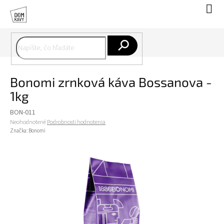
Prejsť
Nák
na
koší
obsah
Hľadať
Bonomi zrnková káva Bossanova -
1kg
BON-011
Priemerné
Neohodnotené
Podrobnosti hodnotenia
hodnotenie
Značka:
Bonomi
produktu
je
0,0
z
5
hviezdičiek.