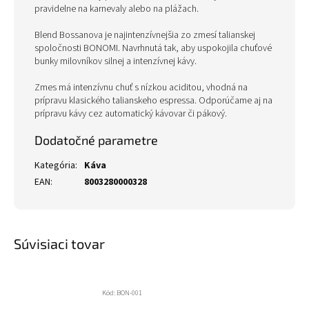
pravidelne na karnevaly alebo na plážach.
Blend Bossanova je najintenzívnejšia zo zmesí talianskej
spoločnosti BONOMI. Navrhnutá tak, aby uspokojila chuťové
bunky milovníkov silnej a intenzívnej kávy.
Zmes má intenzívnu chuť s nízkou aciditou, vhodná na
prípravu klasického talianskeho espressa. Odporúčame aj na
prípravu kávy cez automatický kávovar či pákový.
Dodatočné parametre
Kategória
:
Káva
EAN
:
8003280000328
Súvisiaci tovar
Kód:
BON-001