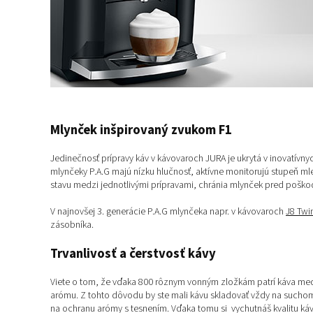
Mlynček inšpirovaný zvukom F1
Jedinečnosť prípravy káv v kávovaroch JURA je ukrytá v inovatívn
mlynčeky P.A.G majú nízku hlučnosť, aktívne monitorujú stupeň 
stavu medzi jednotlivými prípravami, chránia mlynček pred poško
V najnovšej 3. generácie P.A.G mlynčeka napr. v kávovaroch
J8 Twi
zásobníka.
Trvanlivosť a čerstvosť kávy
Viete o tom, že vďaka 800 rôznym vonným zložkám patrí káva medzi 
arómu. Z tohto dôvodu by ste mali kávu skladovať vždy na sucho
na ochranu arómy s tesnením. Vďaka tomu si vychutnáš kvalitu káv