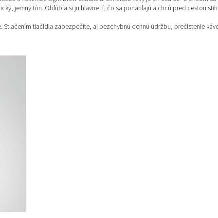
cký, jemný tón. Obľúbia si ju hlavne tí, čo sa ponáhľajú a chcú pred cestou sti
e. Stlačením tlačidla zabezpečíte, aj bezchybnú dennú údržbu, prečistenie káv