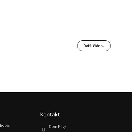
Ďalší článok
Kontakt
shope.
Dom Kávy