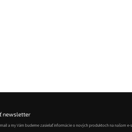
 newsletter
e-mail a my Vám budeme zasielať informácie o nových produktoch na našom e-