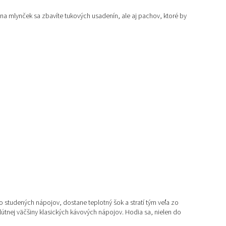
a mlynček sa zbavíte tukových usadenín, ale aj pachov, ktoré by
do studených nápojov, dostane teplotný šok a stratí tým veľa zo
lútnej väčšiny klasických kávových nápojov. Hodia sa, nielen do