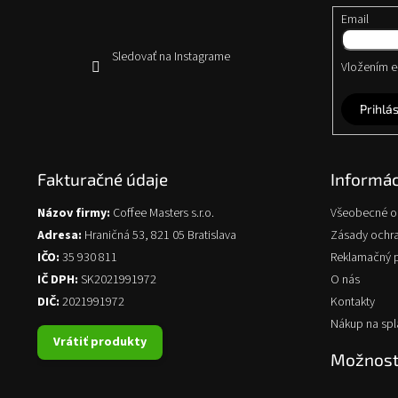
e
Email
Sledovať na Instagrame
Vložením e-
Prihlás
Fakturačné údaje
Informác
Názov firmy:
Coffee Masters s.r.o.
Všeobecné 
Adresa:
Hraničná 53, 821 05 Bratislava
Zásady ochr
IČO:
35 930 811
Reklamačný 
IČ DPH:
SK2021991972
O nás
DIČ:
2021991972
Kontakty
Nákup na spl
Vrátiť produkty
Možnosti