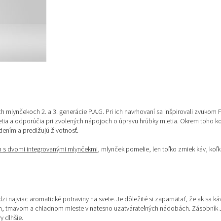
ych mlynčekoch 2. a 3. generácie P.A.G. Pri ich navrhovaní sa inšpirovali zvu
mletia a odporúčia pri zvolených nápojoch o úpravu hrúbky mletia. Okrem toho
dením a predlžujú životnosť.
n s dvomi integrovanými mlynčekmi
, mlynček pomelie, len toľko zrniek káv, koľ
najviac aromatické potraviny na svete. Je dôležité si zapamätať, že ak sa káva 
m, tmavom a chladnom mieste v natesno uzatvárateľných nádobách. Zásobník J
y dlhšie.