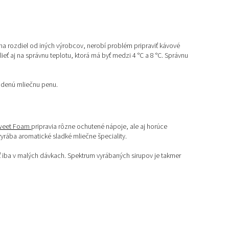
a rozdiel od iných výrobcov, nerobí problém pripraviť kávové
eť aj na správnu teplotu, ktorá má byť medzi 4 °C a 8 °C. Správnu
studenú mliečnu penu.
weet Foam
pripravia rôzne ochutené nápoje, ale aj horúce
yrába aromatické sladké mliečne špeciality.
ať iba v malých dávkach. Spektrum vyrábaných sirupov je takmer