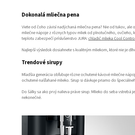
Dokonalá mliečna pena
Viete od čoho závisí nadýchaná mliečna pena? Nie od tukov, ale 
mliečne nápoje z rôznych typov mliek od plnotučného, ovčieho, kozi
teplotu zabezpečí príslušenstvo JURA:
chladič mlieka Cool Contro
Najlepší výsledok dosiahnete s kvalitným mliekom, ktoré nie je dl
Trendové sirupy
Mladšia generácia obľubuje rôzne ochutené kávové mliečne nápo
ochutené našľahané mlieko. Sirup si dávkuje priamo do špeciálneh
Do šálky sa ako prvý nalieva práve sirup. Mlieko do seba vstrebá 
nekonečné.