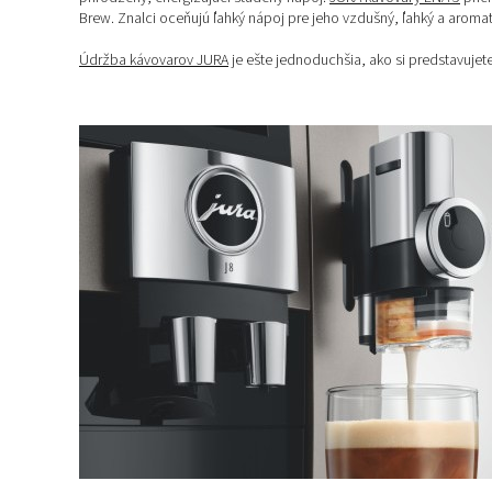
Brew. Znalci oceňujú ľahký nápoj pre jeho vzdušný, ľahký a aromati
Údržba kávovarov JURA
je ešte jednoduchšia, ako si predstavujet