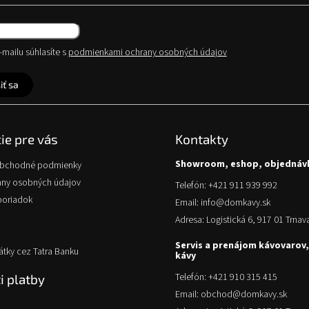
mailu súhlasíte s
podmienkami ochrany osobných údajov
iť sa
ie pre vás
Kontakty
Showroom, eshop, objednáv
obchodné podmienky
any osobných údajov
Telefón: +421 911 939 992
poriadok
Email: info@domkavy.sk
Adresa: Logistická 6, 917 01 Trnav
Servis a prenájom kávovarov,
átky cez Tatra Banku
kávy
Telefón: +421 910 315 415
 platby
Email: obchod@domkavy.sk