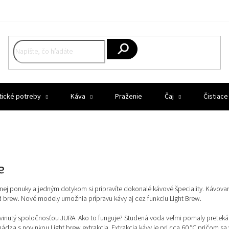
Hľadať
tické potreby
Káva
Praženie
Čaj
Čistiace
e
ej ponuky a jedným dotykom si pripravíte dokonalé kávové špeciality. Kávova
ld brew. Nové modely umožnia prípravu kávy aj cez funkciu Light Brew.
vinutý spoločnosťou JURA. Ako to funguje? Studená voda veľmi pomaly preteká
ádza s novinkou Light brew extrakcia. Extrakcia kávy je pri cca 60 °C pričom s