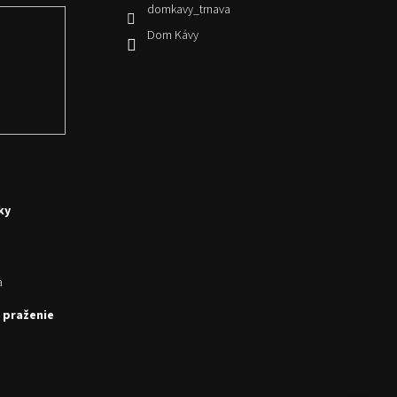
domkavy_trnava
Dom Kávy
ky
a
 praženie