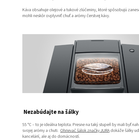
Káva obsahuje olejové a tukové zlúčeniny, ktoré spôsobujú zanes
mohli neskôr ovplyvniť chuť a arómy čerstvej kávy.
Nezabúdajte na šálky
55 °C – to je ideálna teplota. Presne na taký stupeň by mali byť n
svojej arómy a chuti.
Ohrievač šálok značky JURA
dokáže šálky udr
kancelárií, ale aj do domácností.