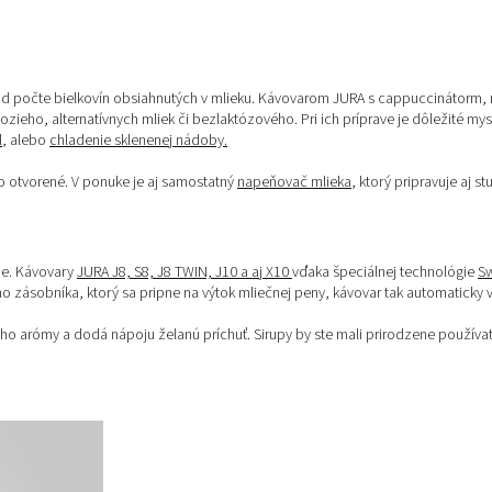
od počte bielkovín obsiahnutých v mlieku. Kávovarom JURA s cappuccinátorm, n
eho, alternatívnych mliek či bezlaktózového. Pri ich príprave je dôležité mysli
l
, alebo
chladenie sklenenej nádoby.
ho otvorené. V ponuke je aj samostatný
napeňovač mlieka
, ktorý pripravuje aj 
je. Kávovary
JURA J8, S8, J8 TWIN, J10 a aj X10
vďaka špeciálnej technológie
S
o zásobníka, ktorý sa pripne na výtok mliečnej peny, kávovar tak automaticky v
jeho arómy a dodá nápoju želanú príchuť. Sirupy by ste mali prirodzene použív