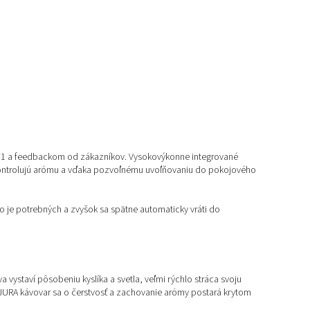
kom F1 a feedbackom od zákazníkov. Vysokovýkonne integrované
 kontrolujú arómu a vďaka pozvoľnému uvoľňovaniu do pokojového
ko je potrebných a zvyšok sa spätne automaticky vráti do
vystaví pôsobeniu kyslíka a svetla, veľmi rýchlo stráca svoju
URA kávovar sa o čerstvosť a zachovanie arómy postará krytom