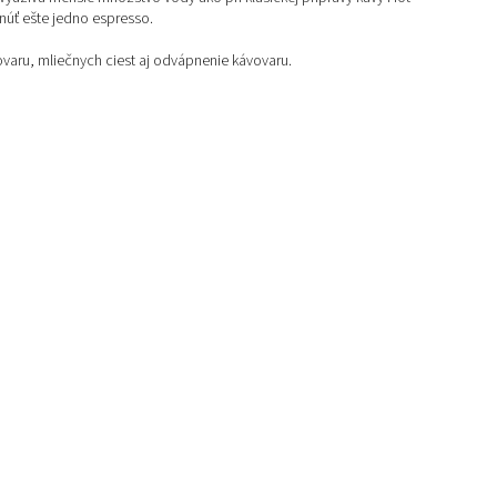
hnúť ešte jedno espresso.
ovaru, mliečnych ciest aj odvápnenie kávovaru.