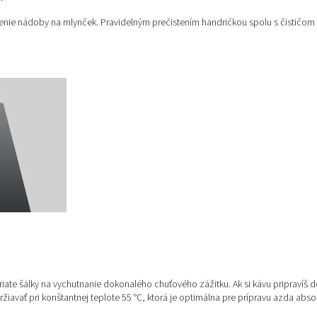
enie nádoby na mlynček. Pravidelným prečistením handričkou spolu s čističom n
ahriate šálky na vychutnanie dokonalého chuťového zážitku. Ak si kávu pripravíš 
žiavať pri konštantnej teplote 55 °C, ktorá je optimálna pre prípravu azda abso