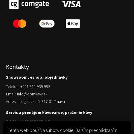
Kontakty
Showroom, eshop, objednávky
Telefón: +421 911 939 992
Email: info@domkavy.sk
Adresa: Logistická 6, 917 01 Trnava
Servis a prenájom kávovarov, praženie kávy
Telefón: +421 910 315 415
Email: obchod@domkavy.sk
Tento web používa súbory cookie. Ďalším prechádzaním