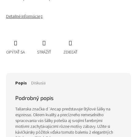
Detailné informácie
OPÝTAŤ SA
STRÁŽIŤ
ZDIEĽAŤ
Popis
Diskusia
Podrobný popis
Talianska značka d´Ancap predstavuje štýlové šálky na
espresso. Okrem kvality a precízneho remeselného
spracovania vás šálky potešia aj svojimi farebnými
motívmi zachytávajúcimi rôzne motívy zábavy. Užite si
kávičkársky pôžitok vďaka tomuto baleniu 2 elegantných