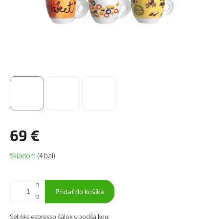
69 €
Jednotková
Skladom
(4 bal)
cena:
Pridať do košíka
Set 6ks espresso šálok s podšálkou.