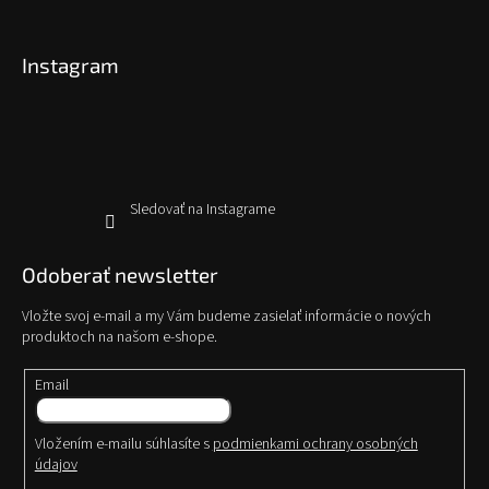
á
p
Instagram
ä
t
i
e
Sledovať na Instagrame
Odoberať newsletter
Vložte svoj e-mail a my Vám budeme zasielať informácie o nových
produktoch na našom e-shope.
Email
Vložením e-mailu súhlasíte s
podmienkami ochrany osobných
údajov