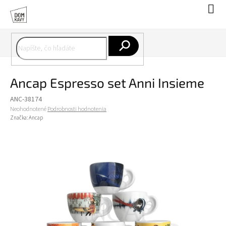
Prejsť
Nák
na
koší
obsah
Hľadať
Ancap Espresso set Anni Insieme
ANC-38174
Priemerné
Neohodnotené
Podrobnosti hodnotenia
hodnotenie
Značka:
Ancap
produktu
je
0,0
z
5
hviezdičiek.