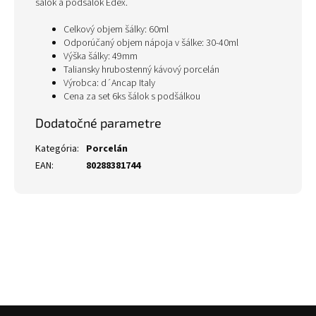
šálok a podšálok Edex.
Celkový objem šálky: 60ml
Odporúčaný objem nápoja v šálke: 30-40ml
Výška šálky: 49mm
Taliansky hrubostenný kávový porcelán
Výrobca: d´Ancap Italy
Cena za set 6ks šálok s podšálkou
Dodatočné parametre
Kategória
:
Porcelán
EAN
:
80288381744
Z