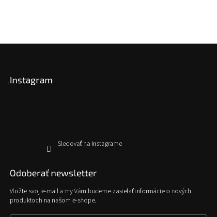
Z
á
p
Instagram
ä
t
i
e
Sledovať na Instagrame
Odoberať newsletter
Vložte svoj e-mail a my Vám budeme zasielať informácie o nových
produktoch na našom e-shope.