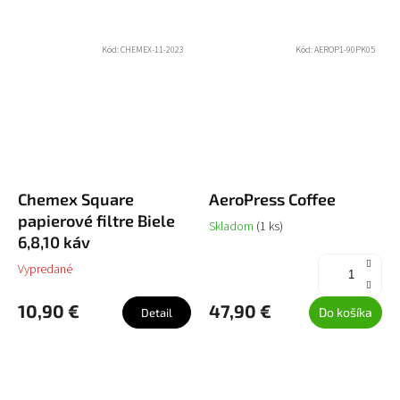
Kód:
CHEMEX-11-2023
Kód:
AEROP1-90PK05
Chemex Square
AeroPress Coffee
papierové filtre Biele
Skladom
(1 ks)
6,8,10 káv
Vypredané
10,90 €
47,90 €
Do košíka
Detail