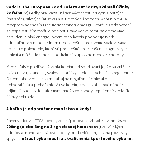
Vedci z The European Food Safety Authority skúmali účinky
kofeínu
. Výsledky preukázali nárast výkonnosti pri vytrvalostných
(maratón), silových (atletika) a aj tímových športoch. Kofeín blokuje
receptory adenozínu (neurotransmiter) v mozgu, ktoré je zodpovední
za ospalosť, čím zvyšuje bdelosť. Práve vďaka tomu sa cítime viac
nabudení a plný energie, okrem toho kofeín podporuje tvorbu
adrenalínu a v neposlednom rade zlepšuje prekrvenie svalov. Káva
obsahuje polynofely, ktoré sú prospešné pre zlepšenie kognitívnych
funkcií a môžu dokonca aj oddialiť nástup Alzheimerovej choroby.
Medzi ďalšie pozitíva užívania kofeínu pri športovaní je, že sa znižuje
riziko úrazu, zranenia, svalovej horúčky a telo sa rýchlejšie zregeneruje.
Okrem toho vedci sa zamerali aj na negatívne účinky ako je
dehydratácia a preháňanie. Ak sa kofeín, káva a kofeinové nápoje
prijímajú spolu s dostatočným množstvom vody nepríjemné vedľajšie
účinky nehrozia.
A koľko je odporúčane množstvo a kedy?
Záver vedcov z EFSA hovorí, že ak športovec užil kofeín v množstve
200mg (alebo 3mg na 1 kg telesnej hmotnosti)
zo všetkých
zdrojov aj menej ako sú dve hodiny pred cvičením, tak má pozitívny
vplyv na
nárast výkonnosti a skvalitnenia športového výkonu.