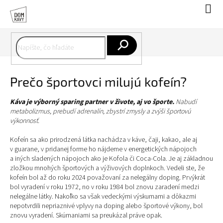
Prejsť
Nák
na
koší
obsah
Hľadať
Prečo športovci milujú kofeín?
Káva je výborný sparing partner v živote, aj vo športe.
Nabudí
metabolizmus, prebudí adrenalín, zbystrí zmysly a zvýši športovú
výkonnosť.
Kofeín sa ako prirodzená látka nachádza v káve, čaji, kakao, ale aj
v guarane, v pridanej forme ho nájdeme v energetických nápojoch
a iných sladených nápojoch ako je Kofola či Coca-Cola. Je aj základnou
zložkou mnohých športových a výživových doplnkoch. Vedeli ste, že
kofeín bol až do roku 2024 považovaní za nelegálny doping. Prvýkrát
bol vyradení v roku 1972, no v roku 1984 bol znovu zaradení medzi
nelegálne látky. Nakoľko sa však vedeckými výskumami a dôkazmi
nepotvrdili nepriaznivé vplyvy na doping alebo športové výkony, bol
znovu vyradení. Skúmaniami sa preukázal práve opak.