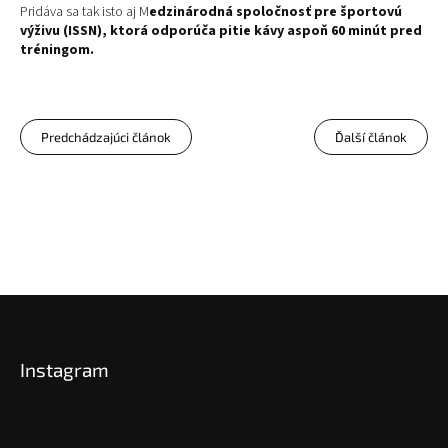
Pridáva sa tak isto aj M
edzinárodná spoločnosť pre športovú
výživu (ISSN), ktorá odporúča pitie kávy aspoň 60 minút pred
tréningom.
Predchádzajúci článok
Ďalší článok
Z
á
p
Instagram
ä
t
i
e