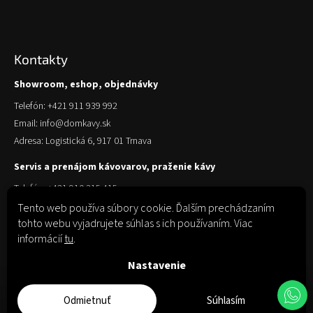
Kontakty
Showroom, eshop, objednávky
Telefón: +421 911 939 992
Email: info@domkavy.sk
Adresa: Logistická 6, 917 01 Trnava
Servis a prenájom kávovarov, praženie kávy
Telefón: +421 910 315 415
Email: obchod@domkavy.sk
Tento web používa súbory cookie. Ďalším prechádzaním
tohto webu vyjadrujete súhlas s ich používaním. Viac
Adresa: Logistická 6, 917 01 Trnava
informácií
tu
.
Nastavenie
Odmietnuť
Súhlasím