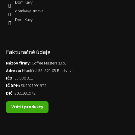
Dom Kávy
domkavy_trnava
Dom Kávy
Fakturačné údaje
Názov firmy:
Coffee Masters s.r.o.
Adresa:
Hraničná 53, 821 05 Bratislava
IČO:
35 930 811
IČ DPH:
SK2021991972
DIČ:
2021991972
Vrátiť produkty