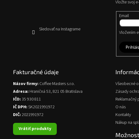
Vložte svoj 
i
e
Email
Sledovať na Instagrame
Vložením e-
Prihlás
Fakturačné údaje
Informác
Názov firmy:
Coffee Masters s.r.o.
Všeobecné 
Adresa:
Hraničná 53, 821 05 Bratislava
Zásady ochr
IČO:
35 930 811
Reklamačný 
IČ DPH:
SK2021991972
O nás
DIČ:
2021991972
Kontakty
Nákup na spl
Vrátiť produkty
Možnosti