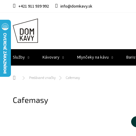
Prejsť
+421 911 939 992
info@domkavy.sk
na
obsah
Služby
Kávovary
Mlynčeky na kávu
Baris
Domov
Predávané značky
Cafemasy
Cafemasy