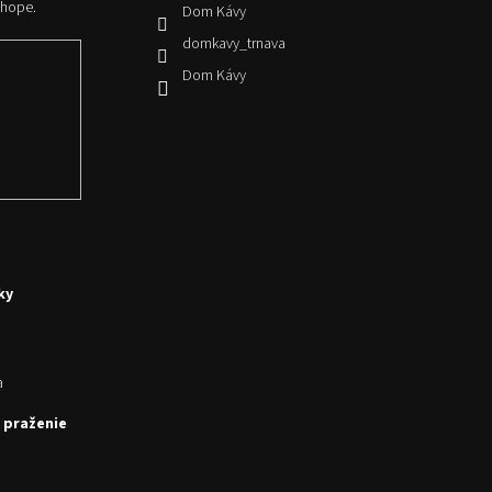
shope.
Dom Kávy
domkavy_trnava
Dom Kávy
ky
a
 praženie