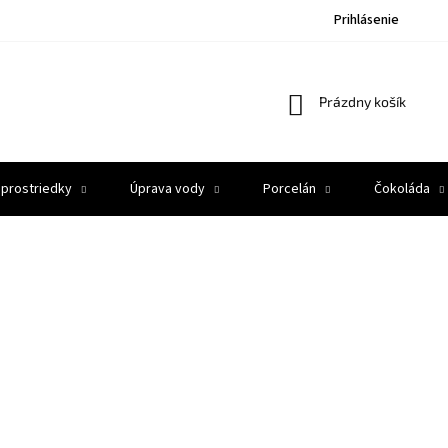
Prihlásenie
Nákupný
Prázdny košík
košík
 prostriedky
Úprava vody
Porcelán
Čokoláda