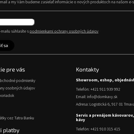
e-mail a my Vám budeme zasielať informácie o nových produktoch na našom e-
v
ý
p
i
s
mailu súhlasíte s
podmienkami ochrany osobných údajov
u
iť sa
ie pre vás
Kontakty
Showroom, eshop, objednáv
obchodné podmienky
any osobných údajov
Telefón: +421 911 939 992
poriadok
Email: info@domkavy.sk
Adresa: Logistická 6, 917 01 Trnav
Servis a prenájom kávovarov,
átky cez Tatra Banku
kávy
Telefón: +421 910 315 415
 platby