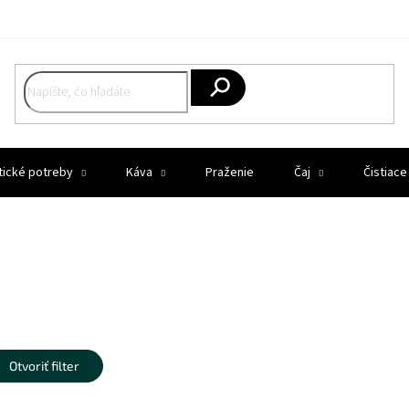
Hľadať
tické potreby
Káva
Praženie
Čaj
Čistiace
Otvoriť filter