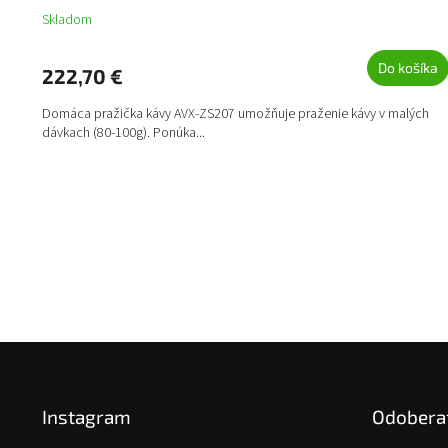
Skladom
Do košíka
222,70 €
Domáca pražička kávy AVX-ZS207 umožňuje praženie kávy v malých
dávkach (80-100g). Ponúka...
Z
á
p
Instagram
Odoberať
ä
t